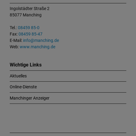
n
t
Ingolstädter Straße 2
a
85077 Manching
k
t
Tel.:
08459 85-0
u
Fax:
08459 85-47
n
E-Mail:
info@manching.de
d
Web:
www.manching.de
W
i
c
Wichtige Links
h
Aktuelles
t
i
Online-Dienste
g
e
Manchinger Anzeiger
L
i
n
k
s