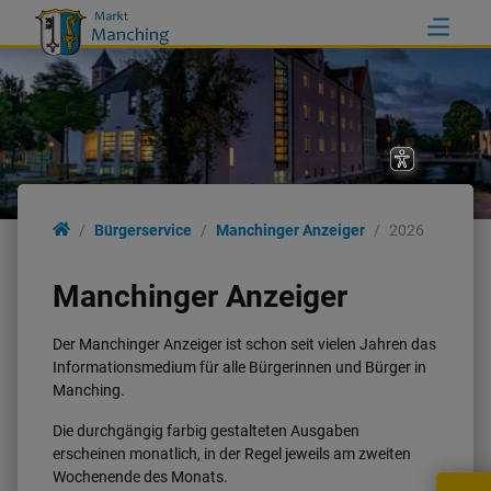
Bürgerservice
Bürgerservice
Manchinger Anzeiger
2026
Informationen
Manchinger Anzeiger
Manchinger Anzeiger
Der Manchinger Anzeiger ist schon seit vielen Jahren das
Informationsmedium für alle Bürgerinnen und Bürger in
Manching.
Rathaus online
Die durchgängig farbig gestalteten Ausgaben
erscheinen monatlich, in der Regel jeweils am zweiten
Ver- und Entsorgung
Wochenende des Monats.