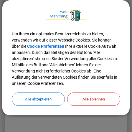
(6,02 MB)
Manchinger Anzeiger April 2026
Um Ihnen ein optimales Benutzererlebnis zu bieten,
verwenden wir auf dieser Webseite Cookies. Sie können
(3,65 MB)
über die
Cookie Präferenzen
Ihre aktuelle Cookie Auswahl
Manchinger Anzeiger März 2026
anpassen. Durch das Betätigen des Buttons "Alle
akzeptieren" stimmen Sie der Verwendung aller Cookies zu.
Mithilfe des Buttons "Alle ablehnen" lehnen Sie der
(7,87 MB)
Verwendung nicht erforderlicher Cookies ab. Eine
Auflistung der verwendeten Cookies finden Sie ebenfalls in
Manchinger Anzeiger Februar 2026
unseren Cookie Präferenzen.
(6,10 MB)
Alle akzeptieren
Alle ablehnen
Manchinger Anzeiger Januar 2026