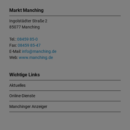
K
o
Markt Manching
n
t
Ingolstädter Straße 2
a
85077 Manching
k
t
Tel.:
08459 85-0
u
Fax:
08459 85-47
n
E-Mail:
info@manching.de
d
Web:
www.manching.de
W
i
c
Wichtige Links
h
Aktuelles
t
i
Online-Dienste
g
e
Manchinger Anzeiger
L
i
n
k