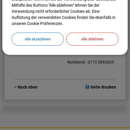
Mithilfe des Buttons "Alle ablehnen" lehnen Sie der
Verwendung nicht erforderlicher Cookies ab. Eine
Sanitätshaus
Auflistung der verwendeten Cookies finden Sie ebenfalls in
unseren Cookie Präferenzen.
Sanitätshaus Spörer
Grasweg 5
85077 Manching
Tel.: 08459 326740
Alle akzeptieren
Alle ablehnen
Fax: 08459 326742
zur Webseite
Notdienst: 0173 3882835
Nach oben
Seite drucken