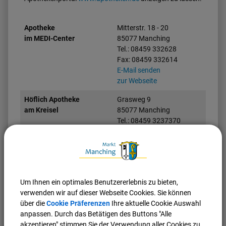
Apotheke
Mitterstr. 18 - 20
im MEDI-Center
85077 Manching
Tel.: 08459 332628
Fax: 08459 332614
E-Mail senden
zur Webseite
Höflich Apotheke
Grasweg 9
am Kreisel
85077 Manching
Tel.: 08459 3237370
Fax: 08459 3329124
E-Mail senden
zur Webseite
Rathaus-Apotheke
Geisenfelder Str. 2
85077 Manching
Um Ihnen ein optimales Benutzererlebnis zu bieten,
Tel.: 08459 2680
verwenden wir auf dieser Webseite Cookies. Sie können
Fax: 08459 7221
über die
Cookie Präferenzen
Ihre aktuelle Cookie Auswahl
zur Webseite
anpassen. Durch das Betätigen des Buttons "Alle
akzeptieren" stimmen Sie der Verwendung aller Cookies zu.