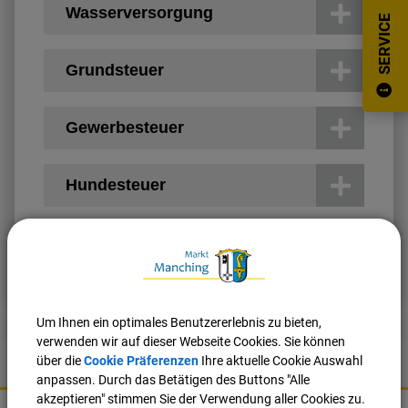
Wasserversorgung
SERVICE
Ortsrecht
Grundsteuer
Historie
Gewerbesteuer
Stellenanzeigen
Hundesteuer
Nach oben
Seite drucken
Um Ihnen ein optimales Benutzererlebnis zu bieten,
verwenden wir auf dieser Webseite Cookies. Sie können
über die
Cookie Präferenzen
Ihre aktuelle Cookie Auswahl
anpassen. Durch das Betätigen des Buttons "Alle
K
akzeptieren" stimmen Sie der Verwendung aller Cookies zu.