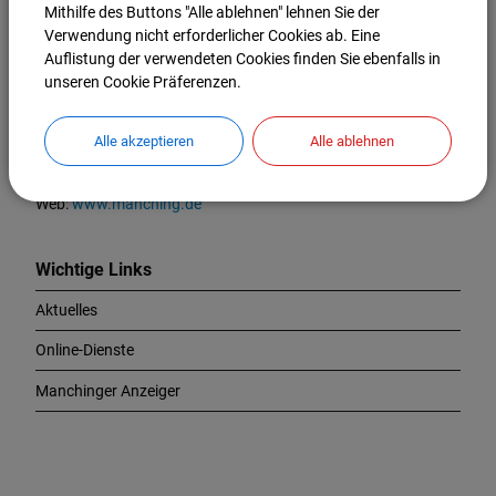
o
Mithilfe des Buttons "Alle ablehnen" lehnen Sie der
Markt Manching
n
Verwendung nicht erforderlicher Cookies ab. Eine
t
Auflistung der verwendeten Cookies finden Sie ebenfalls in
Ingolstädter Straße 2
a
unseren Cookie Präferenzen.
85077 Manching
k
t
Tel.:
08459 85-0
Alle akzeptieren
Alle ablehnen
u
Fax:
08459 85-47
n
E-Mail:
info@manching.de
d
Web:
www.manching.de
W
i
c
Wichtige Links
h
Aktuelles
t
i
Online-Dienste
g
e
Manchinger Anzeiger
L
i
n
k