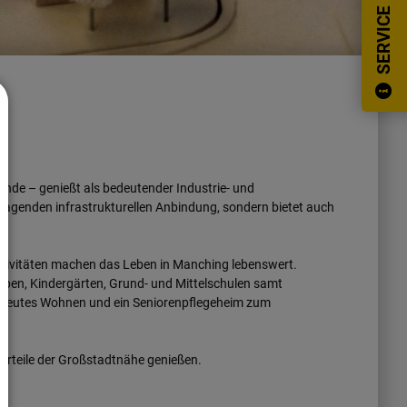
SERVICE
nde – genießt als bedeutender Industrie- und
rragenden infrastrukturellen Anbindung, sondern bietet auch
aktivitäten machen das Leben in Manching lebenswert.
rippen, Kindergärten, Grund- und Mittelschulen samt
etreutes Wohnen und ein Seniorenpflegeheim zum
orteile der Großstadtnähe genießen.