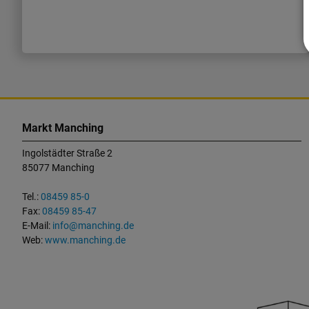
K
o
Markt Manching
n
Ingolstädter Straße 2
t
85077 Manching
a
k
Tel.:
08459 85-0
t
Fax:
08459 85-47
u
E-Mail:
info@manching.de
n
Web:
www.manching.de
d
W
i
c