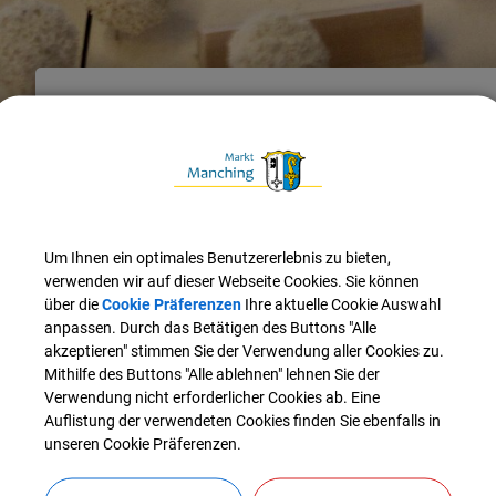
Wirtschaft & Bauen
Wirtschaft & Bauen
Manching – eine zukunftsorientierte, aufstrebende Marktgemei
Gewerbestandort der Region nicht nur die Vorteile einer hervo
Um Ihnen ein optimales Benutzererlebnis zu bieten,
ein abwechslungsreiches Freizeit- und Kulturangebot.
verwenden wir auf dieser Webseite Cookies. Sie können
über die
Cookie Präferenzen
Ihre aktuelle Cookie Auswahl
Auch das rege Vereinsleben sowie zahlreiche weitere Freizeit
anpassen. Durch das Betätigen des Buttons "Alle
Familien erwartet ein vielfältiges soziales Netzwerk– Kinderk
akzeptieren" stimmen Sie der Verwendung aller Cookies zu.
Mittagsbetreuung und eine Realschule gehören ebenso wie b
Mithilfe des Buttons "Alle ablehnen" lehnen Sie der
generationenübergreifenden Angebot.
Verwendung nicht erforderlicher Cookies ab. Eine
Auflistung der verwendeten Cookies finden Sie ebenfalls in
Lebensqualität in Manching heißt: Leben auf dem Land – die V
unseren Cookie Präferenzen.