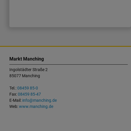
K
o
Markt Manching
n
Ingolstädter Straße 2
t
85077 Manching
a
k
Tel.:
08459 85-0
t
Fax:
08459 85-47
u
E-Mail:
info@manching.de
n
Web:
www.manching.de
d
W
i