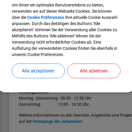
Um Ihnen ein optimales Benutzererlebnis zu bieten,
verwenden wir auf dieser Webseite Cookies. Sie können
Koordination der Kindertagespflege (Tagesmütter
über die
Cookie Präferenzen
Ihre aktuelle Cookie Auswahl
Zum 1. Januar 2017 haben die Johanniter des Regionalverband
anpassen. Durch das Betätigen des Buttons "Alle
Pfaffenhofen übernommen
akzeptieren" stimmen Sie der Verwendung aller Cookies zu.
Mithilfe des Buttons "Alle ablehnen" lehnen Sie der
Kontaktdaten:
Verwendung nicht erforderlicher Cookies ab. Eine
Johanniter Unfallhilfe e.V.
Auflistung der verwendeten Cookies finden Sie ebenfalls in
Koordination Kindertagespflege
unseren Cookie Präferenzen.
Äußere Quellengasse 5
85276 Pfaffenhofen
Alle akzeptieren
Alle ablehnen
Tel.:
08441 7850179
E-Mail:
kindertagespflege.oberbayern@johanniter.de
Öffnungszeiten:
Montag - Donnerstag 08:30 - 12:30 Uhr
Donnerstag 13:00 - 16:30 Uhr
Weitere Informationen zu den Diensten, Angeboten und Projekt
auf der
Homepage der Johanniter
.