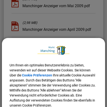
Manchinger Anzeiger vom Mai 2009.pdf
(2,98 MB)
Manchinger Anzeiger vom April 2009.pdf
(5,59 MB)
Manchinger Anzeiger vom März 2009.pdf
Um Ihnen ein optimales Benutzererlebnis zu bieten,
(2,34 MB)
verwenden wir auf dieser Webseite Cookies. Sie können
über die
Cookie Präferenzen
Ihre aktuelle Cookie Auswahl
Manchinger Anzeiger vom Februar
anpassen. Durch das Betätigen des Buttons "Alle
2009.pdf
akzeptieren" stimmen Sie der Verwendung aller Cookies zu.
Mithilfe des Buttons "Alle ablehnen" lehnen Sie der
Verwendung nicht erforderlicher Cookies ab. Eine
(2,08 MB)
Auflistung der verwendeten Cookies finden Sie ebenfalls in
Manchinger Anzeiger vom Januar 2009.pdf
unseren Cookie Präferenzen.