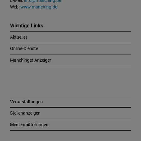
E-Mail:
info@manching.de
d
Web:
www.manching.de
W
i
c
Wichtige Links
h
Aktuelles
t
i
Online-Dienste
g
e
Manchinger Anzeiger
L
i
n
k
s
Veranstaltungen
Stellenanzeigen
Medienmitteilungen