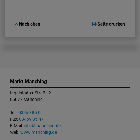
Nach oben
Seite drucken
K
o
Markt Manching
n
t
Ingolstädter Straße 2
a
85077 Manching
k
t
Tel.:
08459 85-0
u
Fax:
08459 85-47
n
E-Mail:
info@manching.de
d
Web:
www.manching.de
W