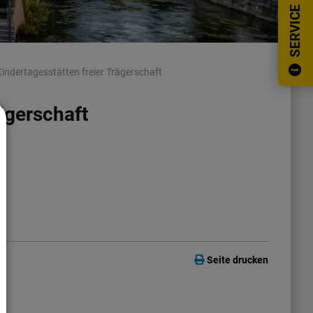
SERVICE
Kindertagesstätten freier Trägerschaft
rägerschaft
Seite drucken