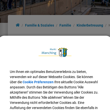
Familie & Soziales
Familie
Kinderbetreuung
Kindertagesstätten in freier T
Katholische Kindertagesstätte "St. Peter"
Katholischer Kindergarten "St. Bartholomäus"
Evangelischer Kindergarten Donaufeld
Um Ihnen ein optimales Benutzererlebnis zu bieten,
Montessori-Kita Mittendrin
verwenden wir auf dieser Webseite Cookies. Sie können
über die
Cookie Präferenzen
Ihre aktuelle Cookie Auswahl
anpassen. Durch das Betätigen des Buttons "Alle
Nach oben
akzeptieren" stimmen Sie der Verwendung aller Cookies zu.
Mithilfe des Buttons "Alle ablehnen" lehnen Sie der
Verwendung nicht erforderlicher Cookies ab. Eine
Auflistung der verwendeten Cookies finden Sie ebenfalls in