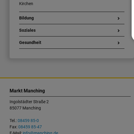
Kirchen
Bildung
Soziales
Gesundheit
K
o
Markt Manching
n
Ingolstädter Straße 2
t
85077 Manching
a
k
Tel.:
08459 85-0
t
Fax:
08459 85-47
u
E-Mail:
info@manching.de