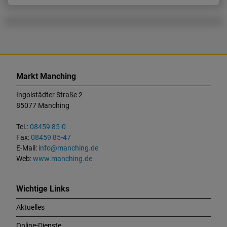
K
o
Markt Manching
n
t
Ingolstädter Straße 2
a
85077 Manching
k
t
Tel.:
08459 85-0
u
Fax:
08459 85-47
n
E-Mail:
info@manching.de
d
Web:
www.manching.de
W
i
c
Wichtige Links
h
Aktuelles
t
i
Online-Dienste