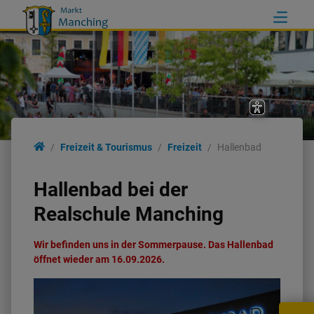
Freizeit & Tourismus
Freizeit & Tourismus
Freizeit
Hallenbad
Freizeit
Hallenbad bei der
Realschule Manching
Tourismus
Wir befinden uns in der Sommerpause. Das Hallenbad
Veranstaltungen
öffnet wieder am 16.09.2026.
Barthelmarkt