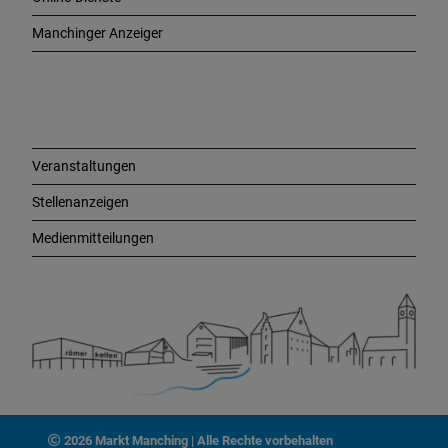
g
e
Manchinger Anzeiger
L
i
n
k
s
Veranstaltungen
Stellenanzeigen
Medienmitteilungen
2026 Markt Manching | Alle Rechte vorbehalten