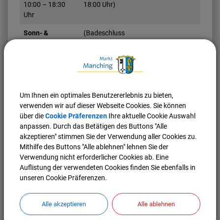
10:00 – 18:30
18:00 Uhr)
Uhr
Sonn- &
(Badeschluss
Feiertage
18:00 Uhr)
10:00 – 18:30
Uhr
(140,07 KB)
Um Ihnen ein optimales Benutzererlebnis zu bieten,
verwenden wir auf dieser Webseite Cookies. Sie können
Übersicht der Schließtage des Hallenbades
über die
Cookie Präferenzen
Ihre aktuelle Cookie Auswahl
2026
anpassen. Durch das Betätigen des Buttons "Alle
Copyright: Markt Manching
akzeptieren" stimmen Sie der Verwendung aller Cookies zu.
Mithilfe des Buttons "Alle ablehnen" lehnen Sie der
Verwendung nicht erforderlicher Cookies ab. Eine
Auflistung der verwendeten Cookies finden Sie ebenfalls in
unseren Cookie Präferenzen.
Alle akzeptieren
Alle ablehnen