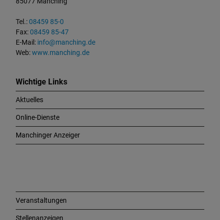
85077 Manching
k
t
Tel.:
08459 85-0
u
Fax:
08459 85-47
n
E-Mail:
info@manching.de
d
Web:
www.manching.de
W
i
c
Wichtige Links
h
Aktuelles
t
i
Online-Dienste
g
e
Manchinger Anzeiger
L
i
n
k
s
Veranstaltungen
Stellenanzeigen