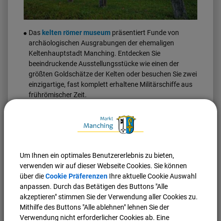
Das
kelten römer museum
präsentiert Funde von
archäologischen Ausgrabungen der ehemaligen
Keltenhauptstadt Manching. Entdecken Sie
beeindruckende Ausstellungsstücke wie einen der
größten Goldschätze der Kelten oder besuchen Sie zwei
einzigartige, fast komplett erhaltene Militärschiffe aus
frührömischer Zeit.
Wechselnde
Foto-Ausstellungen
im Erdgeschoss des
Alten Rathauses in der Ingolstädter Str. 2 in Manching.
Auch das
Flugmuseum Messerschmitt
bietet mit
seiner Ausstellung, der gläsernen Werkstatt und dem
Flugbetrieb einen einzigartigen Eindruck rund um die
Um Ihnen ein optimales Benutzererlebnis zu bieten,
technischen Meilensteine von Flugkonstrukteur Prof.
verwenden wir auf dieser Webseite Cookies. Sie können
Willy Messerschmitt. Es beherbergt eine Sammlung von
über die
Cookie Präferenzen
Ihre aktuelle Cookie Auswahl
acht flugfähigen Maschinen, die den Namen
anpassen. Durch das Betätigen des Buttons "Alle
Messerschmitt tragen.
akzeptieren" stimmen Sie der Verwendung aller Cookies zu.
Mithilfe des Buttons "Alle ablehnen" lehnen Sie der
Verwendung nicht erforderlicher Cookies ab. Eine