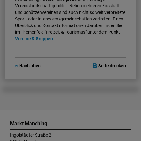
Vereinslandschaft gebildet. Neben mehreren Fussball-
und Schützenvereinen sind auch nicht so weit verbreitete
Sport- oder Interessensgemeinschaften vertreten. Einen
Überblick und Kontaktinformationen darüber finden Sie
im Themenfeld "Freizeit & Tourismus" unter dem Punkt
Vereine & Gruppen
.
Nach oben
Seite drucken
K
o
Markt Manching
n
t
Ingolstädter Straße 2
a