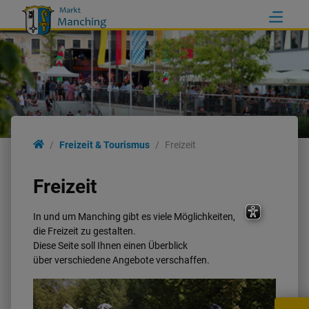
Bürgerservice
Freizeit & Tourismus
Freizeit
Rathaus & Manching
Freizeit
In und um Manching gibt es viele Möglichkeiten,
Familie & Soziales
die Freizeit zu gestalten.
Diese Seite soll Ihnen einen Überblick
über verschiedene Angebote verschaffen.
Freizeit & Tourismus
Wirtschaft & Bauen