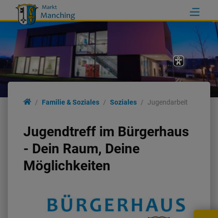
Familie & Soziales
Familie & Soziales
Soziales
Jugendarbeit
Familie
Jugendtreff im Bürgerhaus
- Dein Raum, Deine
Bildung
Möglichkeiten
Soziales
Gesundheit