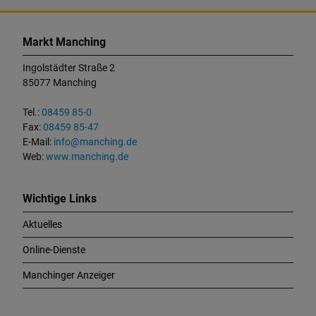
K
o
Markt Manching
n
t
Ingolstädter Straße 2
a
85077 Manching
k
t
Tel.:
08459 85-0
u
Fax:
08459 85-47
n
E-Mail:
info@manching.de
d
Web:
www.manching.de
W
i
c
Wichtige Links
h
Aktuelles
t
i
Online-Dienste
g
e
Manchinger Anzeiger
L
i
n