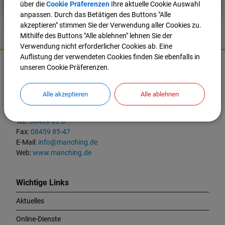
über die
Cookie Präferenzen
Ihre aktuelle Cookie Auswahl
anpassen. Durch das Betätigen des Buttons "Alle
akzeptieren" stimmen Sie der Verwendung aller Cookies zu.
Mithilfe des Buttons "Alle ablehnen" lehnen Sie der
Verwendung nicht erforderlicher Cookies ab. Eine
K
Auflistung der verwendeten Cookies finden Sie ebenfalls in
o
unseren Cookie Präferenzen.
Markt Manching
n
t
Ingolstädter Straße 2
Alle akzeptieren
Alle ablehnen
a
85077 Manching
k
t
Tel.:
08459 85-0
u
Fax:
08459 85-47
n
E-Mail:
info@manching.de
d
Web:
www.manching.de
W
i
c
Wichtige Links
h
Aktuelles
t
i
Online-Dienste
g