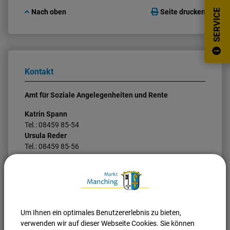
SERVICE
Nach oben
Seite drucken
Kontakt
Amt für Soziale Angelegenheiten und Rente
Katrin Spann
Tel.: 08459 85-54
Ursula Reder
Tel.: 08459 85-56
E-Mail:
sozialamt@manching.de
Behindertenbeauftragte
Heidi Grauvogel
Mobil:
Um Ihnen ein optimales Benutzererlebnis zu bieten,
E-Mail:
verwenden wir auf dieser Webseite Cookies. Sie können