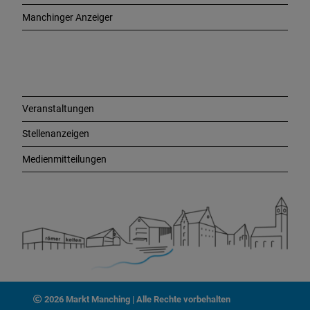
e
Manchinger Anzeiger
L
i
n
k
s
Veranstaltungen
Stellenanzeigen
Medienmitteilungen
2026 Markt Manching | Alle Rechte vorbehalten