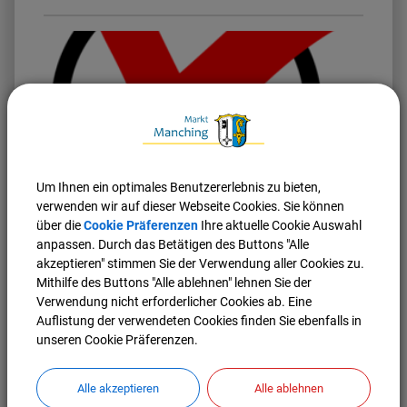
Pixabay
Um Ihnen ein optimales Benutzererlebnis zu bieten,
endgültige Ergebnisse Kommunalwahl
verwenden wir auf dieser Webseite Cookies. Sie können
2026
über die
Cookie Präferenzen
Ihre aktuelle Cookie Auswahl
Hier finden Sie die endgültigen Ergebnisse aus Manching
anpassen. Durch das Betätigen des Buttons "Alle
für die Kommunalwahl 2026
akzeptieren" stimmen Sie der Verwendung aller Cookies zu.
Mithilfe des Buttons "Alle ablehnen" lehnen Sie der
Weiterlesen
Verwendung nicht erforderlicher Cookies ab. Eine
Auflistung der verwendeten Cookies finden Sie ebenfalls in
unseren Cookie Präferenzen.
Alle akzeptieren
Alle ablehnen
Nach oben
Seite drucken