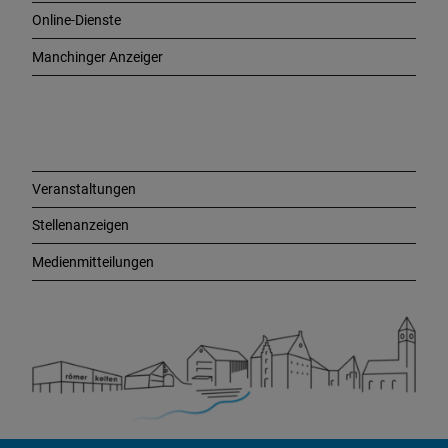
i
Online-Dienste
g
e
Manchinger Anzeiger
L
i
n
k
s
Veranstaltungen
Stellenanzeigen
Medienmitteilungen