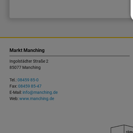
K
o
Markt Manching
n
Ingolstädter Straße 2
t
85077 Manching
a
k
Tel.:
08459 85-0
t
Fax:
08459 85-47
u
E-Mail:
info@manching.de
n
Web:
www.manching.de
d
W
i
c