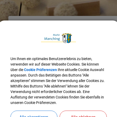
Wirtschaft & Bauen
Umwelt & Natur
PFAS-Belas
Informationsveranstaltung zu den PFC-Belastungen am Flug
Informationsveranstaltung zu
Flugplatz Manching
Um Ihnen ein optimales Benutzererlebnis zu bieten,
verwenden wir auf dieser Webseite Cookies. Sie können
Vorankündigung
über die
Cookie Präferenzen
Ihre aktuelle Cookie Auswahl
anpassen. Durch das Betätigen des Buttons "Alle
Am Donnerstag, den
16. November 2017
, findet
ab 19:00 Uhr
f
akzeptieren" stimmen Sie der Verwendung aller Cookies zu.
zu den PFC-Belastungen am Flugplatz Manching“
in der Sch
Mithilfe des Buttons "Alle ablehnen" lehnen Sie der
statt.
Verwendung nicht erforderlicher Cookies ab. Eine
Auflistung der verwendeten Cookies finden Sie ebenfalls in
Dazu wird vom Landratsamt Pfaffenhofen herzlich eingeladen
unseren Cookie Präferenzen.