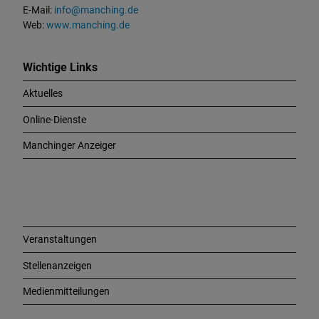
n
E-Mail:
info@manching.de
d
Web:
www.manching.de
W
i
c
Wichtige Links
h
Aktuelles
t
i
Online-Dienste
g
e
Manchinger Anzeiger
L
i
n
k
s
Veranstaltungen
Stellenanzeigen
Medienmitteilungen