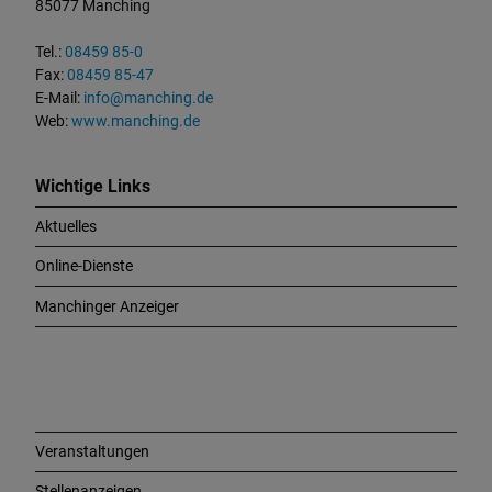
85077 Manching
k
t
Tel.:
08459 85-0
u
Fax:
08459 85-47
n
E-Mail:
info@manching.de
d
Web:
www.manching.de
W
i
c
Wichtige Links
h
Aktuelles
t
i
Online-Dienste
g
e
Manchinger Anzeiger
L
i
n
k
s
Veranstaltungen
Stellenanzeigen