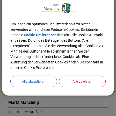
(553,46 KB)
Wissenswertes über
Heizölverbraucheranlagen LRA PAF.pdf
Um Ihnen ein optimales Benutzererlebnis zu bieten,
verwenden wir auf dieser Webseite Cookies. Sie können
über die
Cookie Präferenzen
Ihre aktuelle Cookie Auswahl
anpassen. Durch das Betätigen des Buttons "Alle
akzeptieren" stimmen Sie der Verwendung aller Cookies zu.
Mithilfe des Buttons "Alle ablehnen" lehnen Sie der
Nach oben
Seite drucken
Verwendung nicht erforderlicher Cookies ab. Eine
Auflistung der verwendeten Cookies finden Sie ebenfalls in
unseren Cookie Präferenzen.
Alle akzeptieren
Alle ablehnen
K
o
Markt Manching
n
t
Ingolstädter Straße 2
a