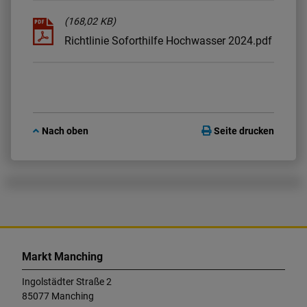
(168,02 KB)
Richtlinie Soforthilfe Hochwasser 2024.pdf
Nach oben
Seite drucken
K
o
Markt Manching
n
t
Ingolstädter Straße 2
a
85077 Manching
k