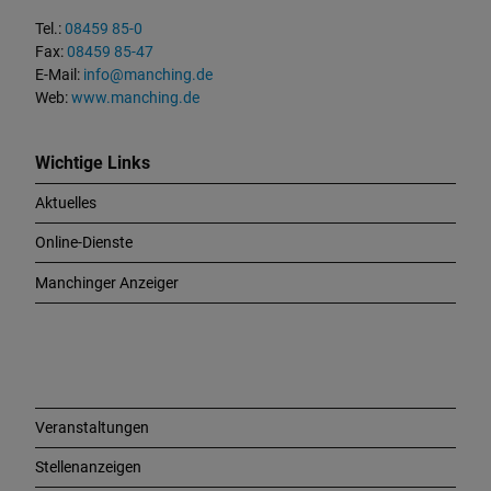
t
Tel.:
08459 85-0
u
Fax:
08459 85-47
n
E-Mail:
info@manching.de
d
Web:
www.manching.de
W
i
c
Wichtige Links
h
Aktuelles
t
i
Online-Dienste
g
e
Manchinger Anzeiger
L
i
n
k
s
Veranstaltungen
Stellenanzeigen