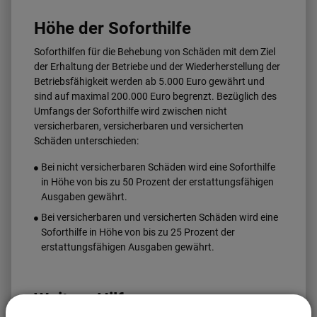
Höhe der Soforthilfe
Soforthilfen für die Behebung von Schäden mit dem Ziel
der Erhaltung der Betriebe und der Wiederherstellung der
Betriebsfähigkeit werden ab 5.000 Euro gewährt und
sind auf maximal 200.000 Euro begrenzt. Bezüglich des
Umfangs der Soforthilfe wird zwischen nicht
versicherbaren, versicherbaren und versicherten
Schäden unterschieden:
Bei nicht versicherbaren Schäden wird eine Soforthilfe
in Höhe von bis zu 50 Prozent der erstattungsfähigen
Ausgaben gewährt.
Bei versicherbaren und versicherten Schäden wird eine
Soforthilfe in Höhe von bis zu 25 Prozent der
erstattungsfähigen Ausgaben gewährt.
Weitere Hilfen