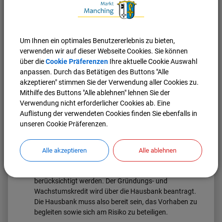
Finanzierungshilfen der LfA Förderbank Bayern
Flankierend zum Soforthilfeprogramm des
Bayerischen Wirtschaftsministeriums unterstützt die
LfA Förderbank Bayern hochwassergeschädigte
Um Ihnen ein optimales Benutzererlebnis zu bieten,
kleine und mittlere Unternehmen der gewerblichen
verwenden wir auf dieser Webseite Cookies. Sie können
Wirtschaft und Angehörige Freier Berufe in Bayern.
über die
Cookie Präferenzen
Ihre aktuelle Cookie Auswahl
Die Hilfe erfolgt im Rahmen des an die aktuelle
anpassen. Durch das Betätigen des Buttons "Alle
Situation angepassten Gründungs- und
akzeptieren" stimmen Sie der Verwendung aller Cookies zu.
Wachstumskredits. Förderfähig sind Investitionen
Mithilfe des Buttons "Alle ablehnen" lehnen Sie der
(u.a. Ersatzinvestitionen) und Betriebsmittel bis zu
Verwendung nicht erforderlicher Cookies ab. Eine
einer Höhe von 10 Mio. Euro. In Anbetracht der
Auflistung der verwendeten Cookies finden Sie ebenfalls in
außergewöhnlichen Umstände werden im Einzelfall
unseren Cookie Präferenzen.
zudem Ausnahmen von der Vorbeginnklausel
zugelassen. Bei Vorliegen von triftigen Gründen
können also Vorhaben, mit denen zum Zeitpunkt des
Alle akzeptieren
Alle ablehnen
Antragseingangs bei der Hausbank bereits begonnen
worden ist, im Gründungs- und Wachstumskredit
berücksichtigt werden. Der Gründungs- und
Wachstumskredit wird über die Hausbank beantragt.
Die Hausbank muss also bereit sein, das Vorhaben zu
begleiten sowie sich am Risiko zu beteiligen.