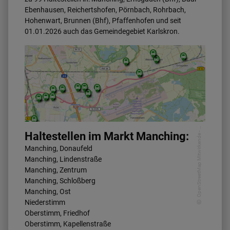
Ebenhausen, Reichertshofen, Pörnbach, Rohrbach,
Hohenwart, Brunnen (Bhf), Pfaffenhofen und seit
01.01.2026 auch das Gemeindegebiet Karlskron.
O
p
e
n
S
t
r
e
e
t
M
a
p
Mi
t
wi
r
k
e
n
d
e
V
G
I
A
ö
R
-
-
Haltestellen im Markt Manching:
Manching, Donaufeld
Manching, Lindenstraße
Manching, Zentrum
Manching, Schloßberg
Manching, Ost
Niederstimm
Oberstimm, Friedhof
Oberstimm, Kapellenstraße