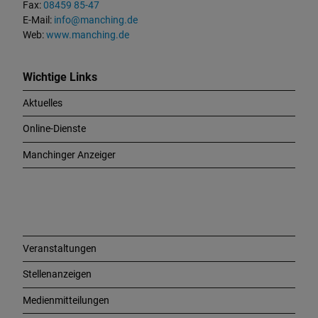
u
Fax:
08459 85-47
n
E-Mail:
info@manching.de
d
Web:
www.manching.de
W
i
c
Wichtige Links
h
Aktuelles
t
i
Online-Dienste
g
e
Manchinger Anzeiger
L
i
n
k
s
Veranstaltungen
Stellenanzeigen
Medienmitteilungen