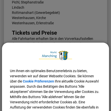
Pichl, Stephanstraße
Lindach
Rottmanshart (Gewerbegebiet)
Westenhausen, Kirche
Westenhausen, Erlenstraße
Tickets und Preise
Alle Fahrkarten erhalten Sie in den Vorverkaufsstellen
des VGI oder direkt beim Fahrpersonal. Einzel-, Tages-
und Partnertageskarten können Sie direkt über die VGI
App beziehen. Für den FX55 gilt der streckenabhängige
Bedarfsverkehr-Tarif.
Luftlinientarif
Um Ihnen ein optimales Benutzererlebnis zu bieten,
Entfernung
Erwachsene
Kinder
verwenden wir auf dieser Webseite Cookies. Sie können
über die
Cookie Präferenzen
Ihre aktuelle Cookie Auswahl
<= 5 km
2,00 €
1,00 €
anpassen. Durch das Betätigen des Buttons "Alle
akzeptieren" stimmen Sie der Verwendung aller Cookies zu.
<= 10 km
2,50 €
1,25 €
Mithilfe des Buttons "Alle ablehnen" lehnen Sie der
Verwendung nicht erforderlicher Cookies ab. Eine
<= 15 km
3,00 €
1,50 €
Auflistung der verwendeten Cookies finden Sie ebenfalls in