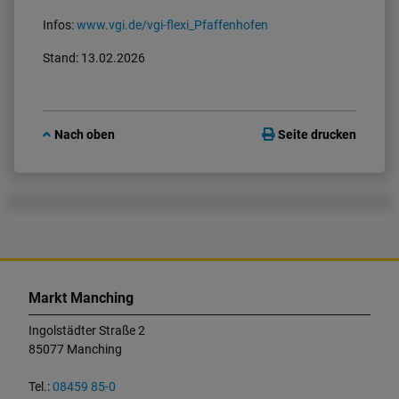
Infos:
www.vgi.de/vgi-flexi_Pfaffenhofen
Stand: 13.02.2026
Nach oben
Seite drucken
K
o
Markt Manching
n
t
Ingolstädter Straße 2
a
85077 Manching
k
t
Tel.:
08459 85-0