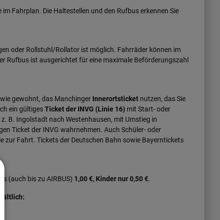
e im Fahrplan. Die Haltestellen und den Rufbus erkennen Sie
n oder Rollstuhl/Rollator ist möglich. Fahrräder können im
er Rufbus ist ausgerichtet für eine maximale Beförderungszahl
 wie gewohnt, das Manchinger
Innerortsticket
nutzen, das Sie
ch ein gültiges
Ticket der INVG (Linie 16)
mit Start- oder
 z. B. Ingolstadt nach Westenhausen, mit Umstieg in
gen Ticket der INVG wahrnehmen. Auch Schüler- oder
ie zur Fahrt. Tickets der Deutschen Bahn sowie Bayerntickets
ngs (auch bis zu AIRBUS)
1,00 €, Kinder nur 0,50 €
.
ältlich: