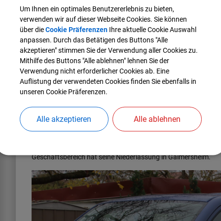
Um Ihnen ein optimales Benutzererlebnis zu bieten,
Lotto-Toto Rohm, Ingolstädter Str. 24
verwenden wir auf dieser Webseite Cookies. Sie können
Schreibwaren Legner, Schlosserstr. 1, Gewerbegebiet
über die
Cookie Präferenzen
Ihre aktuelle Cookie Auswahl
anpassen. Durch das Betätigen des Buttons "Alle
akzeptieren" stimmen Sie der Verwendung aller Cookies zu.
Mithilfe des Buttons "Alle ablehnen" lehnen Sie der
(216,16 KB)
Verwendung nicht erforderlicher Cookies ab. Eine
Rufbus Fahrplan.pdf
Auflistung der verwendeten Cookies finden Sie ebenfalls in
unseren Cookie Präferenzen.
Alle akzeptieren
Alle ablehnen
An gesetzlichen bayerischen Feiertagen, Hl. Abend und Silve
allgemein aus Erhebungen seit November 2013 und spiegeln d
Der Rufbus wird künftig durch die RBA Regionalbus Augsburg
Geschäftsbereich hat seine Niederlassung in Gaimersheim.