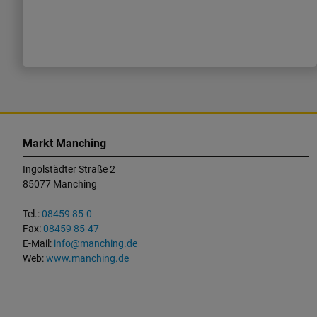
K
o
Markt Manching
n
Ingolstädter Straße 2
t
85077 Manching
a
k
Tel.:
08459 85-0
t
Fax:
08459 85-47
u
E-Mail:
info@manching.de
n
Web:
www.manching.de
d
W
i