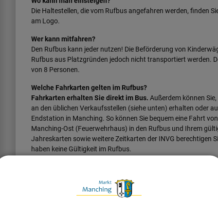
Wo kann man einsteigen?
Die Haltestellen, die vom Rufbus angefahren werden, finden Si
am Logo.
Wer kann mitfahren?
Den Rufbus kann jeder nutzen! Die Beförderung von Kinderwäge
Rufbus aus Platzgründen jedoch nicht transportiert werden. D
von 8 Personen.
Welche Fahrkarten gelten im Rufbus?
Fahrkarten erhalten Sie direkt im Bus.
Außerdem können Sie,
an den üblichen Verkaufsstellen (siehe unten) erhalten oder au
Endstation in Manching. So können Sie bequem eine Fahrt von
Manching-Ost (Feuerwehrhaus) in den Rufbus und Ihrem gülti
Jahreskarten sowie weitere Zeitkarten der INVG berechtigen S
haben keine Gültigkeit im Rufbus.
Günstiger Innerortstarif
Erwachsene zahlen
für eine einfache Fahrt innerhalb Manchi
Innerortstickets sind nur an folgenden Vorverkaufsstellen erh
Rathaus Manching, Pforte, Ingolstädter Str. 2