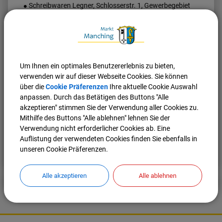
Schreibwaren Legner, Schlosserstr. 1, Gewerbegebiet
VGI Echtzeitinfo
(437,80 KB)
Um Ihnen ein optimales Benutzererlebnis zu bieten,
verwenden wir auf dieser Webseite Cookies. Sie können
Busfahrplan der Linie 16 als PDF
über die
Cookie Präferenzen
Ihre aktuelle Cookie Auswahl
anpassen. Durch das Betätigen des Buttons "Alle
akzeptieren" stimmen Sie der Verwendung aller Cookies zu.
Mithilfe des Buttons "Alle ablehnen" lehnen Sie der
Verwendung nicht erforderlicher Cookies ab. Eine
Auflistung der verwendeten Cookies finden Sie ebenfalls in
Nach oben
Seite drucken
unseren Cookie Präferenzen.
Alle akzeptieren
Alle ablehnen
K