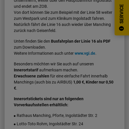
Unsernherrn, weiter über den Hauptbahnhof Ingolstadt
und endet am ZOB.
SERVICE
Von dort können Sie zum Beispiel mit der Linie 58 weiter
zum Westpark und zum Klinikum Ingolstadt fahren.
Natürlich fährt die Linie 16 auch wieder über Manching
zurück nach Geisenfeld.
Unten finden Sie den
Busfahrplan der Linie 16 als PDF
zum Downloaden.
Weitere Informationen auch unter
www.vgi.de
.
Besonders möchten wir Sie auch auf unseren
Innerortstarif
aufmerksam machen.
Erwachsene zahlen
für eine einfache Fahrt innerhalb
Manchings (auch bis zu AIRBUS)
1,00 €, Kinder nur 0,50
€
.
Innerortstickets sind nur an folgenden
Vorverkaufsstellen erhältlich:
Rathaus Manching, Pforte, Ingolstädter Str. 2
Lotto-Toto Rohm, Ingolstädter Str. 24