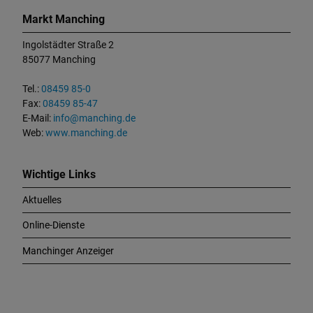
o
Markt Manching
n
t
Ingolstädter Straße 2
a
85077 Manching
k
t
Tel.:
08459 85-0
u
Fax:
08459 85-47
n
E-Mail:
info@manching.de
d
Web:
www.manching.de
W
i
c
Wichtige Links
h
Aktuelles
t
i
Online-Dienste
g
e
Manchinger Anzeiger
L
i
n
k