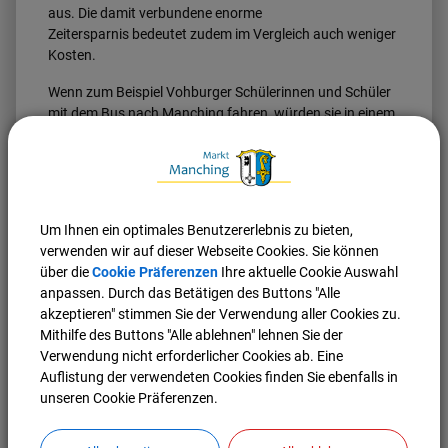
aus. Die damit verbundene enorme
Zeitersparnis bedeutet zudem im Vergleich auch weniger
Kosten.
Wenn zum Beispiel Vohburger Schülerinnen und Schüler
mit dem Bus nach Manching fahren, würden sie in einem
Schuljahr eine Strecke von rund 6.600 km zurücklegen.
Nach Baar-Ebenhausen wären es rund 2.500 km mehr.
Genauso verhält es sich bei den Mehrkilometern bei
Fahrten von Ernsgaden und Münchsmünster.
Um Ihnen ein optimales Benutzererlebnis zu bieten,
Wenn man bei den Standort-Überlegungen nicht nur den
verwenden wir auf dieser Webseite Cookies. Sie können
Bus heranzieht, sondern auch die Zugverbindungen
über die
Cookie Präferenzen
Ihre aktuelle Cookie Auswahl
betrachtet, ist festzustellen, dass von Münchsmünster
anpassen. Durch das Betätigen des Buttons "Alle
nach Manching der Bus theoretisch 19 Minuten (Google
akzeptieren" stimmen Sie der Verwendung aller Cookies zu.
Maps ohne Zwischenstopp) braucht. Ebenfalls von
Mithilfe des Buttons "Alle ablehnen" lehnen Sie der
Münchsmünster aus benötigt der Zug aus Regensburg
Verwendung nicht erforderlicher Cookies ab. Eine
nach Baar-Ebenhausen mit Umstieg in Ingolstadt
Auflistung der verwendeten Cookies finden Sie ebenfalls in
Hauptbahnhof mehr Zeit. Durch den Umstieg in
unseren Cookie Präferenzen.
Ingolstadt in den Zug nach München entsteht eine
Wartezeit, die die Anfahrtszeit zur Schule um das
Doppelte bzw. Dreifache verlängert.