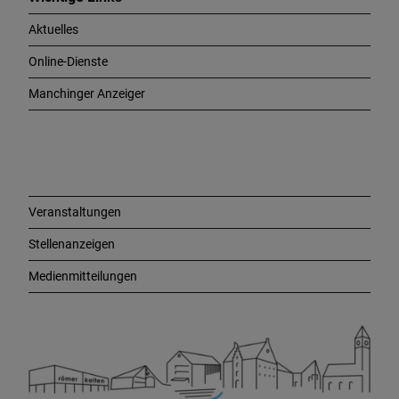
h
Aktuelles
t
i
Online-Dienste
g
e
Manchinger Anzeiger
L
i
n
k
s
Veranstaltungen
Stellenanzeigen
Medienmitteilungen