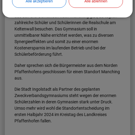
Alle akzeptieren
Alle ablehnen
Dazu kommt, dass es bereits sämtliche Verbindungen
aus den drei Gemeinden nach Manching gibt, da täglich
zahlreiche Schüler und Schülerinnen die Realschule am
Keltenwall besuchen. Das Gymnasium soll in
unmittelbarer Nähe errichtet werden, was zu diversen
Synergieeffekten und somit zu einer enormen
Kostenersparnis im laufenden Betrieb und bei der
Schülerbeförderung führt.
Daher sprechen sich die Bürgermeister aus dem Norden
Pfaffenhofens geschlossen für einen Standort Manching
aus.
Die Stadt Ingolstadt als Partner des geplanten
Zweckverbandsgymnasiums steht wegen der enormen
Schülerzahlen in deren Gymnasien stark unter Druck.
Umso mehr wird wohl die Standortentscheidung im
ersten Halbjahr 2024 im Kreistag des Landkreises
Pfaffenhofen fallen.