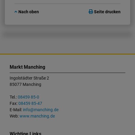
Nach oben
Seite drucken
K
o
Markt Manching
n
t
Ingolstädter Straße 2
a
85077 Manching
k
t
Tel.:
08459 85-0
u
Fax:
08459 85-47
n
E-Mail:
info@manching.de
d
Web:
www.manching.de
W
i
c
Wichtige Links