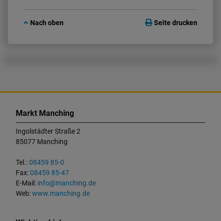
Nach oben
Seite drucken
K
o
Markt Manching
n
t
Ingolstädter Straße 2
a
85077 Manching
k
t
Tel.:
08459 85-0
u
Fax:
08459 85-47
n
E-Mail:
info@manching.de
d
Web:
www.manching.de
W
i