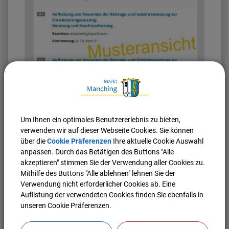
Musteransicht Tagesordnungspunkt-Übersicht
Um Ihnen ein optimales Benutzererlebnis zu bieten,
Mit Klick auf den blau geschriebenen Text finden Sie hier
verwenden wir auf dieser Webseite Cookies. Sie können
auch das Beschluss- bzw. Abstimmungsergebnis und
über die
Cookie Präferenzen
Ihre aktuelle Cookie Auswahl
eine Zusammenfassung des Sachvortrages bzw. des
anpassen. Durch das Betätigen des Buttons "Alle
Beschlusses.
akzeptieren" stimmen Sie der Verwendung aller Cookies zu.
Ist der Tagesordnungspunkt schwarz geschrieben, ist die
Mithilfe des Buttons "Alle ablehnen" lehnen Sie der
Niederschrift noch nicht offiziell genehmigt und kann
Verwendung nicht erforderlicher Cookies ab. Eine
somit nicht veröffentlicht werden.
Auflistung der verwendeten Cookies finden Sie ebenfalls in
unseren Cookie Präferenzen.