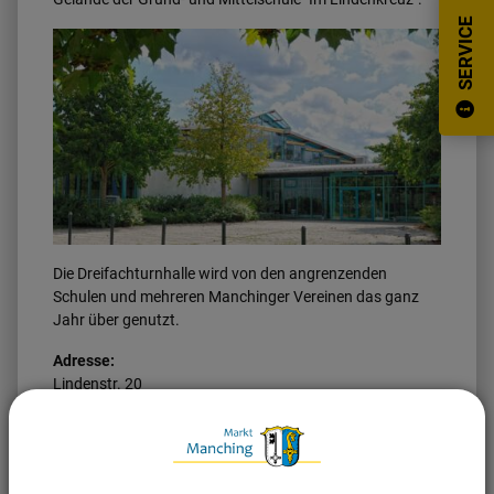
SERVICE
Die Dreifachturnhalle wird von den angrenzenden
Schulen und mehreren Manchinger Vereinen das ganz
Jahr über genutzt.
Adresse:
Lindenstr. 20
85077 Manching
Der Eingang zur Mehrzweckhalle befindet sich an der
Stieglitzstraße, rechts nach dem Schulparkplatz.