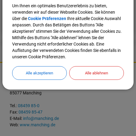
Um Ihnen ein optimales Benutzererlebnis zu bieten,
verwenden wir auf dieser Webseite Cookies. Sie können
über die
Cookie Präferenzen
Ihre aktuelle Cookie Auswahl
Nach oben
Seite drucken
anpassen. Durch das Betätigen des Buttons "Alle
akzeptieren" stimmen Sie der Verwendung aller Cookies zu.
Mithilfe des Buttons "Alle ablehnen" lehnen Sie der
Verwendung nicht erforderlicher Cookies ab. Eine
Auflistung der verwendeten Cookies finden Sie ebenfalls in
unseren Cookie Präferenzen.
K
o
Alle akzeptieren
Alle ablehnen
Markt Manching
n
t
Ingolstädter Straße 2
a
85077 Manching
k
t
Tel.:
08459 85-0
u
Fax:
08459 85-47
n
E-Mail:
info@manching.de
d
Web:
www.manching.de
W
i