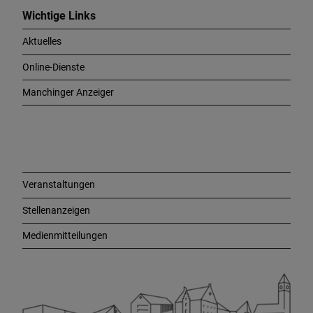
c
Wichtige Links
h
Aktuelles
t
i
Online-Dienste
g
e
Manchinger Anzeiger
L
i
n
k
s
Veranstaltungen
Stellenanzeigen
Medienmitteilungen