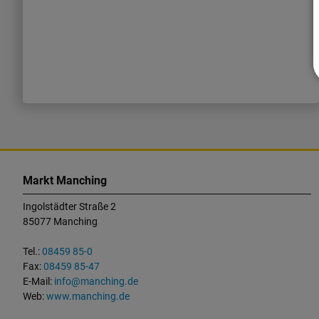
K
o
Markt Manching
n
Ingolstädter Straße 2
t
85077 Manching
a
k
Tel.:
08459 85-0
t
Fax:
08459 85-47
u
E-Mail:
info@manching.de
n
Web:
www.manching.de
d