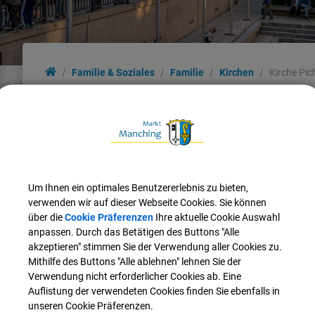
Familie & Soziales
Familie
Kirchen
Kirche Pic
Kirche Pichl
Zuständige Pfarrei
Katholisches Pfarramt St. Peter Manching
Pfarrer-Frey-Str. 2
Um Ihnen ein optimales Benutzererlebnis zu bieten,
85077 Manching
verwenden wir auf dieser Webseite Cookies. Sie können
über die
Cookie Präferenzen
Ihre aktuelle Cookie Auswahl
Tel.: 08459 330488
anpassen. Durch das Betätigen des Buttons "Alle
Fax: 08459 331832
akzeptieren" stimmen Sie der Verwendung aller Cookies zu.
E-Mail:
pg.manching.baar-ebenhausen@bistum-augsburg.de
Mithilfe des Buttons "Alle ablehnen" lehnen Sie der
Verwendung nicht erforderlicher Cookies ab. Eine
Homepage:
www.pg-manching-baar-ebenhausen.de
Auflistung der verwendeten Cookies finden Sie ebenfalls in
unseren Cookie Präferenzen.