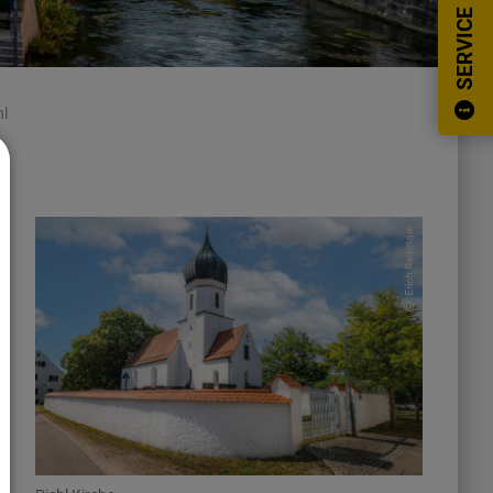
SERVICE
hl
Erich Reisinger