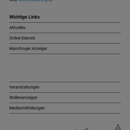
W
i
c
Wichtige Links
h
Aktuelles
t
i
Online-Dienste
g
e
Manchinger Anzeiger
L
i
n
k
s
Veranstaltungen
Stellenanzeigen
Medienmitteilungen