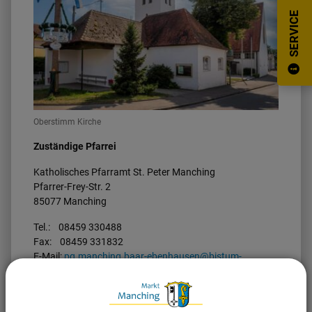
SERVICE
Oberstimm Kirche
Zuständige Pfarrei
Katholisches Pfarramt St. Peter Manching
Pfarrer-Frey-Str. 2
85077 Manching
Tel.: 08459 330488
Fax: 08459 331832
E-Mail:
pg.manching.baar-ebenhausen@bistum-
augsburg.de
Homepage:
www.pg-manching-baar-ebenhausen.de