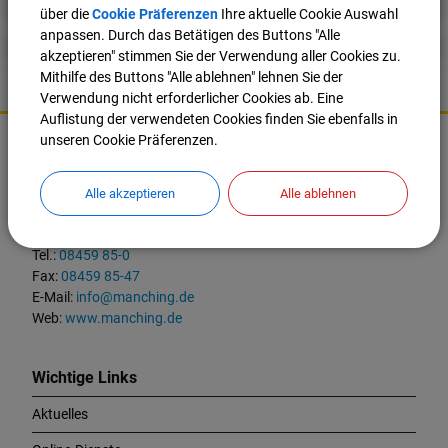
über die
Cookie Präferenzen
Ihre aktuelle Cookie Auswahl
anpassen. Durch das Betätigen des Buttons "Alle
akzeptieren" stimmen Sie der Verwendung aller Cookies zu.
Mithilfe des Buttons "Alle ablehnen" lehnen Sie der
Verwendung nicht erforderlicher Cookies ab. Eine
Auflistung der verwendeten Cookies finden Sie ebenfalls in
K
unseren Cookie Präferenzen.
o
Markt Manching
n
t
Ingolstädter Straße 2
Alle akzeptieren
Alle ablehnen
a
85077 Manching
k
t
Tel.:
08459 85-0
u
Fax:
08459 85-47
n
E-Mail:
info@manching.de
d
Web:
www.manching.de
W
i
c
Wichtige Links
h
Aktuelles
t
i