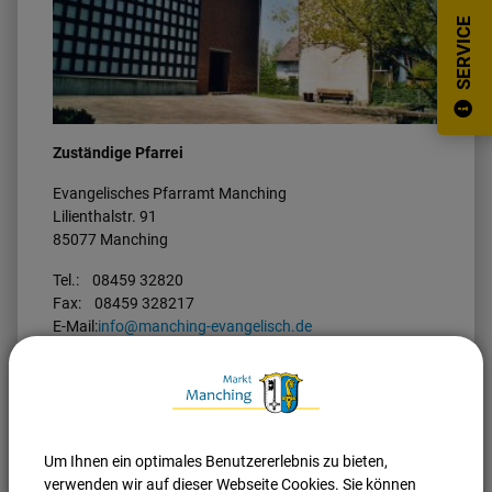
SERVICE
Zuständige Pfarrei
Evangelisches Pfarramt Manching
Lilienthalstr. 91
85077 Manching
Tel.: 08459 32820
Fax: 08459 328217
E-Mail:
info@manching-evangelisch.de
Homepage:
www.manching-evangelisch.de
Nach oben
Seite drucken
Um Ihnen ein optimales Benutzererlebnis zu bieten,
verwenden wir auf dieser Webseite Cookies. Sie können