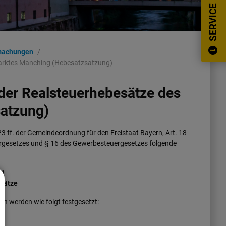
SERVICE
machungen
Marktes Manching (Hebesatzsatzung)
 der Realsteuerhebesätze des
atzung)
23 ff. der Gemeindeordnung für den Freistaat Bayern, Art. 18
rgesetzes und § 16 des Gewerbesteuergesetzes folgende
 1
sätze
n werden wie folgt festgesetzt: