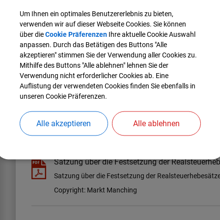
a) für die land- und forstwirtschaftlichen Betriebe (A) 310 v.H.
Um Ihnen ein optimales Benutzererlebnis zu bieten,
b) für die Grundstücke (B) 310 v.H.
verwenden wir auf dieser Webseite Cookies. Sie können
2. Gewerbesteuer 350 v.H.
über die
Cookie Präferenzen
Ihre aktuelle Cookie Auswahl
anpassen. Durch das Betätigen des Buttons "Alle
§
akzeptieren" stimmen Sie der Verwendung aller Cookies zu.
Inkraf
Mithilfe des Buttons "Alle ablehnen" lehnen Sie der
Verwendung nicht erforderlicher Cookies ab. Eine
Diese Satzung tritt am 01.01.2024 in Kraft und gilt längstens
Auflistung der verwendeten Cookies finden Sie ebenfalls in
einer neuen Hebesatzsatzung.
unseren Cookie Präferenzen.
Manching, 04.12.2023
Herbert Nerb, 1. Bürgermeister
Alle akzeptieren
Alle ablehnen
(454,65 KB)
Satzung über die Festsetzung der Realsteuerh
Satzung über die Festsetzung der Realsteuerhebesät
Copyright: Markt Manching