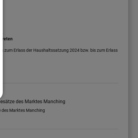
 2
ttreten
 bis zum Erlass der Haushaltssatzung 2024 bzw. bis zum Erlass
ebesätze des Marktes Manching
ze des Marktes Manching