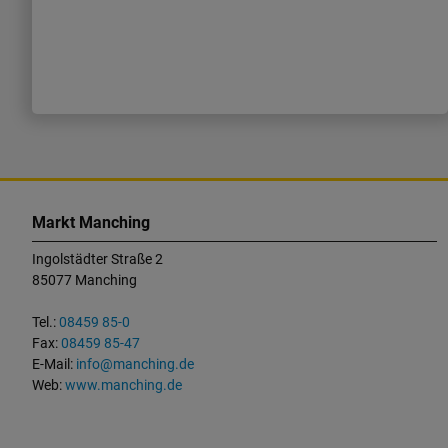
K
o
Markt Manching
n
Ingolstädter Straße 2
t
85077 Manching
a
k
Tel.:
08459 85-0
t
Fax:
08459 85-47
u
E-Mail:
info@manching.de
n
Web:
www.manching.de
d
W