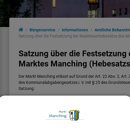
Bürgerservice
Informationen
Amtliche Bekannt
Satzung über die Festsetzung der Realsteuerhebesätze des 
Satzung über die Festsetzung
Marktes Manching (Hebesatzs
Der Markt Manching erlässt auf Grund der Art. 22 Abs. 2, Art. 
des Kommunalabgabengesetzes i. V. mit § 25 des Grundsteue
Satzung:
§
Hebe
Die Steuersätze (Hebesätze) für nachstehende Gemeindesteuer
1. Grundsteuer