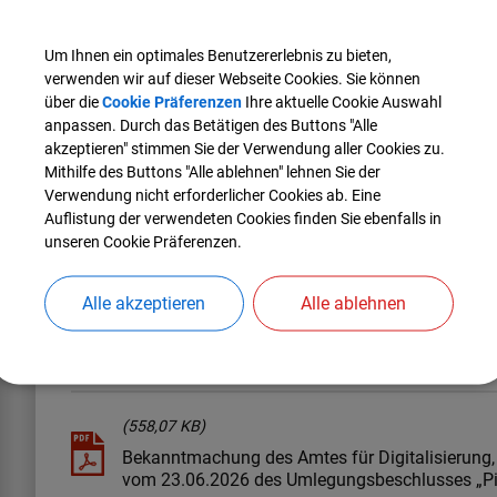
während der Öffnungszeiten des Rathauses Manching in Gang im
Um Ihnen ein optimales Benutzererlebnis zu bieten,
Einsichtnahme aus.
verwenden wir auf dieser Webseite Cookies. Sie können
Die Öffnungszeiten sind:
über die
Cookie Präferenzen
Ihre aktuelle Cookie Auswahl
Montag bis Freitag von 08.00 bis 12.00 Uhr
anpassen. Durch das Betätigen des Buttons "Alle
und zusätzlich
akzeptieren" stimmen Sie der Verwendung aller Cookies zu.
Montag von 13:30 – 16:00 Uhr
Mithilfe des Buttons "Alle ablehnen" lehnen Sie der
Mittwoch von 13:30 Uhr – 18:00 Uhr.
Verwendung nicht erforderlicher Cookies ab. Eine
Auflistung der verwendeten Cookies finden Sie ebenfalls in
unseren Cookie Präferenzen.
Manching, 01.07.2026
Markt Manching
Alle akzeptieren
Alle ablehnen
Klaus Neumayr
1. Bürgermeister
(558,07 KB)
Bekanntmachung des Amtes für Digitalisierung,
vom 23.06.2026 des Umlegungsbeschlusses „Pic