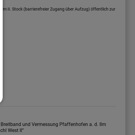
 II. Stock (barrierefreier Zugang über Aufzug) öffentlich zur
 Breitband und Vermessung Pfaffenhofen a. d. Ilm
hl West II“