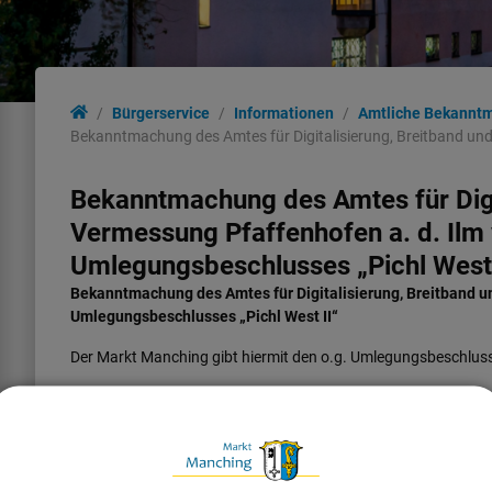
Bürgerservice
Informationen
Amtliche Bekannt
Bekanntmachung des Amtes für Digitalisierung, Breitband un
Bekanntmachung des Amtes für Digi
Vermessung Pfaffenhofen a. d. Il
Umlegungsbeschlusses „Pichl West 
Bekanntmachung des Amtes für Digitalisierung, Breitband u
Umlegungsbeschlusses „Pichl West II“
Der Markt Manching gibt hiermit den o.g. Umlegungsbeschlus
Die öffentliche Bekanntmachung, der Umlegungsbeschluss und
Wohnbaulandmodell „Pichl West II“ des Amtes für Digitalisieru
vom
13.07.2026 