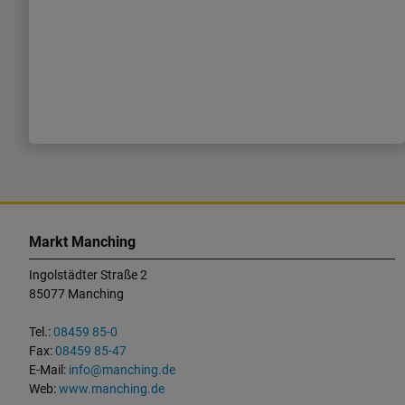
K
o
Markt Manching
n
Ingolstädter Straße 2
t
85077 Manching
a
k
Tel.:
08459 85-0
t
Fax:
08459 85-47
u
E-Mail:
info@manching.de
n
Web:
www.manching.de