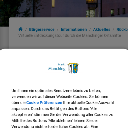
Bürgerservice
Informationen
Aktuelles
Rückb
Virtuelle Entdeckungstour durch die Manchinger Ortsmitte
Virtuelle Entdeckungstour dur
Virtuelle Ortsmitte
Die virtuelle Entdeckungstour durch das neugestaltete Manchi
verschiedene Standorte mit eindrucksvollen
360°‑Rundumblic
Um Ihnen ein optimales Benutzererlebnis zu bieten,
verwenden wir auf dieser Webseite Cookies. Sie können
Der erste Standort ist auf der Paarterrasse. Begleitet durch da
über die
Cookie Präferenzen
Ihre aktuelle Cookie Auswahl
zur feierlichen Eröffnung der Paarterrasse im Juli 2017 ange
anpassen. Durch das Betätigen des Buttons "Alle
weiter zu einem Standpunkt auf der erweiterten Paarbrücke. 
akzeptieren" stimmen Sie der Verwendung aller Cookies zu.
Mithilfe des Buttons "Alle ablehnen" lehnen Sie der
Durch das Betätigen des Kartensymbols (Globus) in der Naviga
Verwendung nicht erforderlicher Cookies ab. Eine