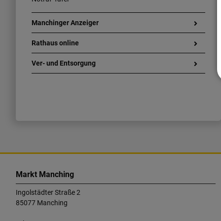
Manchinger Anzeiger
Rathaus online
Ver- und Entsorgung
K
o
Markt Manching
n
Ingolstädter Straße 2
t
85077 Manching
a
k