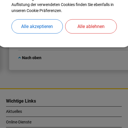
Standorte außerdem in einer Übersichtskarte angezeigt.
Auflistung der verwendeten Cookies finden Sie ebenfalls in
unseren Cookie Präferenzen.
Die „Virtuelle Ortsmitte Manching“ bietet nicht nur den Manch
Neubürgern oder Besuchern, eine einmalige Gelegenheit, sich e
Marktgemeinde zu verschaffen.
Alle akzeptieren
Alle ablehnen
Die Aufnahmen für die Tour wurden im Auftrag des Marktes Ma
Nach oben
Wichtige Links
Aktuelles
Online-Dienste