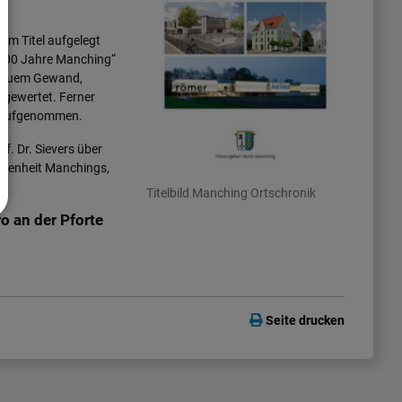
em Titel aufgelegt
2000 Jahre Manching“
n neuem Gewand,
fgewertet. Ferner
itaufgenommen.
f. Dr. Sievers über
angenheit Manchings,
Titelbild Manching Ortschronik
o an der Pforte
Seite drucken