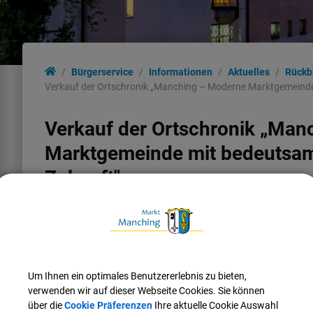
Bürgerservice
Informationen
Aktuelles
Rückb
Verkauf der Ortschronik „Manching – Moderne Marktgemeinde
Verkauf der Ortschronik „Ma
Marktgemeinde mit bedeutsam
Zukunft"
Zu den beliebtesten Präsenten zählen nach wie vor Bücher.
Ein Exemplar, das jeden (Manchinger) Bücherschrank aufwertet,
Ortschronik „Manching – Moderne Marktgemeinde mit bedeu
Vergangenheit und großer Zukunft“ (3. Auflage, 2014).
Um Ihnen ein optimales Benutzererlebnis zu bieten,
Auf knapp 400 Seiten stellen die Verfasser Heinz Mayr und Ma
verwenden wir auf dieser Webseite Cookies. Sie können
Geschichte Manchings bis in die Gegenwart auf eindrucksvoll
über die
Cookie Präferenzen
Ihre aktuelle Cookie Auswahl