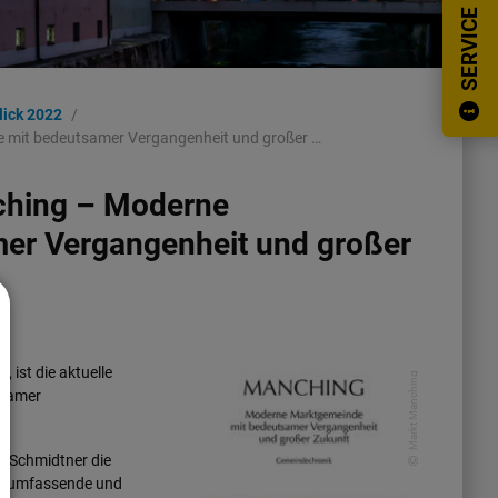
SERVICE
lick 2022
 mit bedeutsamer Vergangenheit und großer …
nching – Moderne
er Vergangenheit und großer
 ist die aktuelle
Markt Manching
tsamer
x Schmidtner die
e, umfassende und