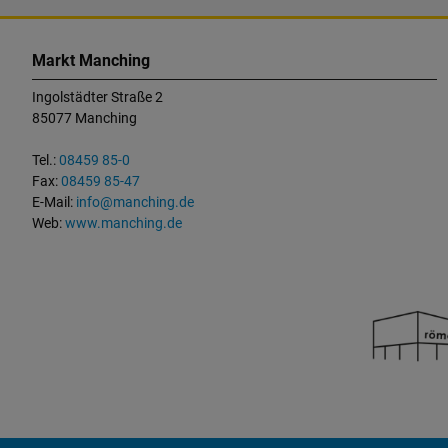
K
o
Markt Manching
n
Ingolstädter Straße 2
t
85077 Manching
a
k
Tel.:
08459 85-0
t
Fax:
08459 85-47
u
E-Mail:
info@manching.de
n
Web:
www.manching.de
d
W
i
c
h
t
i
g
e