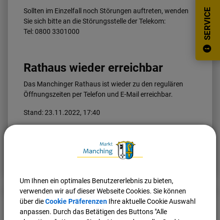
Sollten im Einzelfall noch Störungen auftreten, wenden
SERVICE
Sie sich bitte an die Störungsstelle der Telekom:
Tel: 0800 3301000
Rathaus wieder erreichbar
Das Manchinger Rathaus ist wieder zu den regulären
Öffnungszeiten per Telefon und E-Mail erreichbar.
Stand: 23.11.2022, 17:40
Nach oben
Seite drucken
Um Ihnen ein optimales Benutzererlebnis zu bieten,
verwenden wir auf dieser Webseite Cookies. Sie können
über die
Cookie Präferenzen
Ihre aktuelle Cookie Auswahl
anpassen. Durch das Betätigen des Buttons "Alle