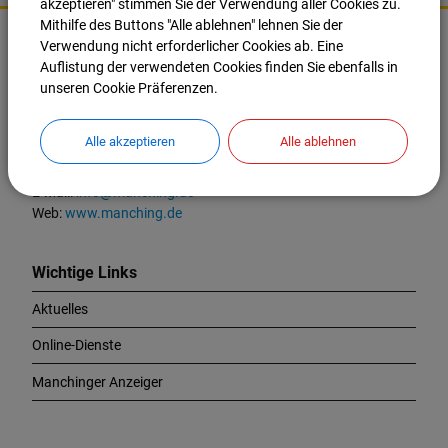
akzeptieren" stimmen Sie der Verwendung aller Cookies zu.
K
Mithilfe des Buttons "Alle ablehnen" lehnen Sie der
o
Verwendung nicht erforderlicher Cookies ab. Eine
Markt Manching
n
Auflistung der verwendeten Cookies finden Sie ebenfalls in
t
Ingolstädter Straße 2
unseren Cookie Präferenzen.
a
85077 Manching
k
Alle akzeptieren
Alle ablehnen
t
Tel.:
08459 85-0
u
Fax:
08459 85-47
n
E-Mail:
info@manching.de
d
Web:
www.manching.de
W
i
c
Wichtige Links
h
Aktuelles
t
i
Online-Dienste
g
e
Manchinger Anzeiger
L
i
n