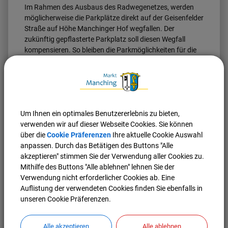
Im Rahmen des Ausbaus des Radwegenetzes, werden
möglicherweise die Parkplätze direkt auf der Geisenfelder
Straße auf Höhe Manchinger Hof wegfallen. Der
zukünftig gepflasterte Parkplatz soll diesen Wegfall
kompensieren. So bleiben die Parkmöglichkeiten für die
Besucher der anliegenden Geschäfte und
Gastronomiebetriebe erhalten.
Bis die Planungen des Radweges abgeschlossen sind
und mit der Umsetzung begonnen werden kann, werden
auf dem geschotterten Parkplatz Bäume gepflanzt und
Um Ihnen ein optimales Benutzererlebnis zu bieten,
Zaunelemente montiert, damit der Platz nicht kahl wirkt.
verwenden wir auf dieser Webseite Cookies. Sie können
Ebenso hat Bürgermeister Herbert Nerb mit den
über die
Cookie Präferenzen
Ihre aktuelle Cookie Auswahl
angrenzenden Eigentümern bereits Kontakt
anpassen. Durch das Betätigen des Buttons "Alle
aufgenommen und eine Verschönerung der Hausmauern
akzeptieren" stimmen Sie der Verwendung aller Cookies zu.
angeregt. Die Einfahrt soll über die Stichstraße an der
Mithilfe des Buttons "Alle ablehnen" lehnen Sie der
Post erfolgen. Ein Zugang für Fußgänger soll auch an der
Verwendung nicht erforderlicher Cookies ab. Eine
Geisenfelder Straße entstehen. Weitere Informationen
Auflistung der verwendeten Cookies finden Sie ebenfalls in
und Pläne folgen.
unseren Cookie Präferenzen.
Alle akzeptieren
Alle ablehnen