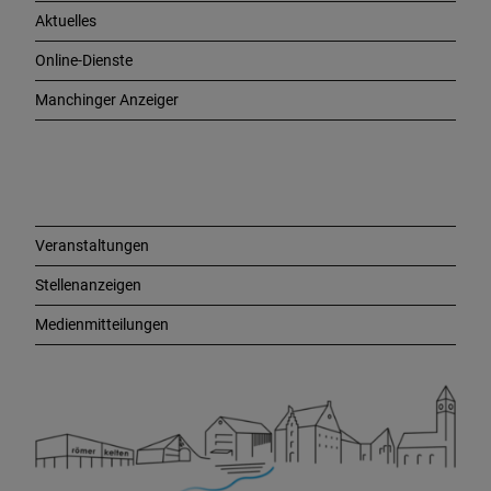
h
Aktuelles
t
i
Online-Dienste
g
e
Manchinger Anzeiger
L
i
n
k
s
Veranstaltungen
Stellenanzeigen
Medienmitteilungen