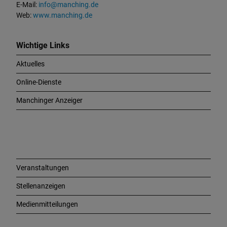
n
E-Mail:
info@manching.de
d
Web:
www.manching.de
W
i
c
Wichtige Links
h
Aktuelles
t
i
Online-Dienste
g
e
Manchinger Anzeiger
L
i
n
k
s
Veranstaltungen
Stellenanzeigen
Medienmitteilungen