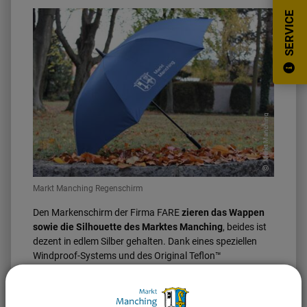
SERVICE
Markt Manching
Markt Manching Regenschirm
Den Markenschirm der Firma FARE
zieren das Wappen
sowie die Silhouette des Marktes Manching
, beides ist
dezent in edlem Silber gehalten. Dank eines speziellen
Windproof-Systems und des Original Teflon™
Wasserschutzes erweist sich der Schirm als besonders
windresistent und wasser- sowie schmutzabweisend.