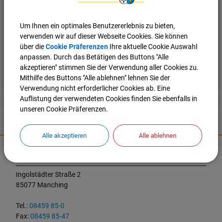
Der Regenschirm ist zum Preis von 24,- Euro an der
Pforte im Rathaus erhältlich. Die Stückzahl ist auf 100
Exemplare begrenzt.
Um Ihnen ein optimales Benutzererlebnis zu bieten,
verwenden wir auf dieser Webseite Cookies. Sie können
über die
Cookie Präferenzen
Ihre aktuelle Cookie Auswahl
anpassen. Durch das Betätigen des Buttons "Alle
Nach oben
Seite drucken
akzeptieren" stimmen Sie der Verwendung aller Cookies zu.
Mithilfe des Buttons "Alle ablehnen" lehnen Sie der
Verwendung nicht erforderlicher Cookies ab. Eine
Auflistung der verwendeten Cookies finden Sie ebenfalls in
unseren Cookie Präferenzen.
Alle akzeptieren
Alle ablehnen
K
o
Markt Manching
n
t
Ingolstädter Straße 2
a
85077 Manching
k
t
Tel.:
08459 85-0
u
Fax:
08459 85-47