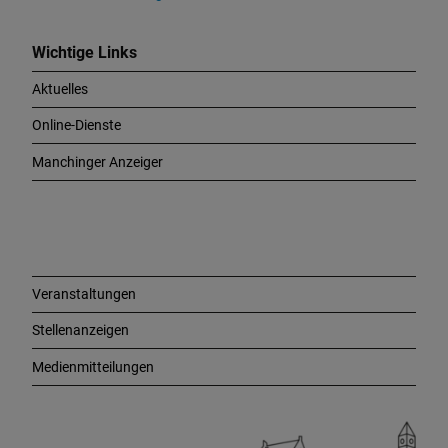
W
i
c
Wichtige Links
h
Aktuelles
t
i
Online-Dienste
g
e
Manchinger Anzeiger
L
i
n
k
s
Veranstaltungen
Stellenanzeigen
Medienmitteilungen