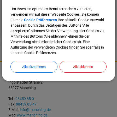
(ehemaliger Netto) abholen.
Um Ihnen ein optimales Benutzererlebnis zu bieten,
verwenden wir auf dieser Webseite Cookies. Sie können
über die
Cookie Präferenzen
Ihre aktuelle Cookie Auswahl
Nach oben
Seite drucken
anpassen. Durch das Betätigen des Buttons "Alle
akzeptieren" stimmen Sie der Verwendung aller Cookies zu.
Mithilfe des Buttons "Alle ablehnen" lehnen Sie der
Verwendung nicht erforderlicher Cookies ab. Eine
Auflistung der verwendeten Cookies finden Sie ebenfalls in
unseren Cookie Präferenzen.
K
Alle akzeptieren
Alle ablehnen
o
Markt Manching
n
t
Ingolstädter Straße 2
a
85077 Manching
k
t
Tel.:
08459 85-0
u
Fax:
08459 85-47
n
E-Mail:
info@manching.de
d
Web:
www.manching.de