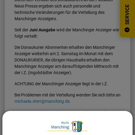
Neue Presse ergeben sich auch personelle und
SERVICE
technische Veränderungen für die Verteilung des
Manchinger Anzeigers.
Seit der
Juni Ausgabe
wird der Manchinger Anzeiger wie
folgt verteilt:
Die Donaukurier Abonnenten erhalten den Manchinger
Anzeiger weiterhin am 2. Samstag im Monat mit dem
DONAUKURIER, die übrigen Haushalte erhalten den
Manchinger Anzeiger am darauffolgenden Mittwoch mit
der i.Z. (Ingolstädter Anzeiger).
ACHTUNG der Manchinger Anzeiger liegt in der i.Z.
Bei Problemen mit der Verteilung wenden Sie sich bitte an
michaela.sterr@manching.de
.
Die Bewohner der Geschosswohnungsbauten (Blöcke) in
der Donaufeldsiedlung, die ihre Briefkästen innenliegend
haben, können sich einen Anzeiger im Bürgerhaus,
Ursinusstr. 1 oder bei Getränke Hörl, Mitterstr. 2