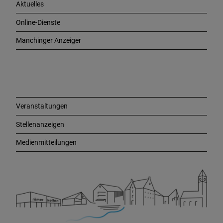
Aktuelles
t
i
Online-Dienste
g
e
Manchinger Anzeiger
L
i
n
k
s
Veranstaltungen
Stellenanzeigen
Medienmitteilungen