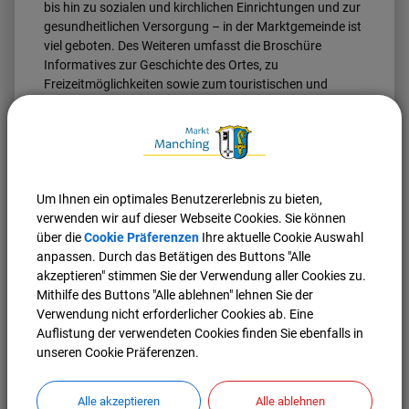
bis hin zu sozialen und kirchlichen Einrichtungen und zur
gesundheitlichen Versorgung – in der Marktgemeinde ist
viel geboten. Des Weiteren umfasst die Broschüre
Informatives zur Geschichte des Ortes, zu
Freizeitmöglichkeiten sowie zum touristischen und
gastronomischen Angebot.
Die
Bürgerbroschüre
ist zudem mit dem
neuen
Vereinseinleger
, in dem alle Manchinger Vereine und
Gruppierungen mit den jeweiligen Kontakten aktuell und
kompakt zusammengefasst sind, ausgestattet.
Um Ihnen ein optimales Benutzererlebnis zu bieten,
verwenden wir auf dieser Webseite Cookies. Sie können
Anfang Juni wurde die druckfrische Bürgerbroschüre an
über die
Cookie Präferenzen
Ihre aktuelle Cookie Auswahl
die Haushalte verteilt. Außerdem liegt sie für alle Bürger,
anpassen. Durch das Betätigen des Buttons "Alle
Gäste und Interessierte
kostenlos im Rathaus, in der
akzeptieren" stimmen Sie der Verwendung aller Cookies zu.
Bibliothek und im kelten römer museum manching
aus.
Mithilfe des Buttons "Alle ablehnen" lehnen Sie der
Um den Start in Manching so einfach wie möglich zu
Verwendung nicht erforderlicher Cookies ab. Eine
gestalten, erhält darüber hinaus jeder Neubürger bei der
Auflistung der verwendeten Cookies finden Sie ebenfalls in
Anmeldung im Rathaus ein Exemplar.
unseren Cookie Präferenzen.
Alle akzeptieren
Alle ablehnen