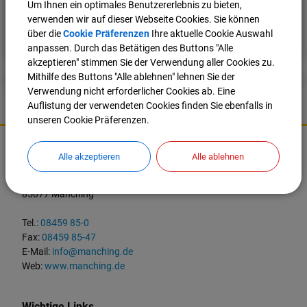
Um Ihnen ein optimales Benutzererlebnis zu bieten,
verwenden wir auf dieser Webseite Cookies. Sie können
Nach oben
Seite drucken
über die
Cookie Präferenzen
Ihre aktuelle Cookie Auswahl
anpassen. Durch das Betätigen des Buttons "Alle
akzeptieren" stimmen Sie der Verwendung aller Cookies zu.
Mithilfe des Buttons "Alle ablehnen" lehnen Sie der
Verwendung nicht erforderlicher Cookies ab. Eine
Auflistung der verwendeten Cookies finden Sie ebenfalls in
unseren Cookie Präferenzen.
K
o
Markt Manching
Alle akzeptieren
Alle ablehnen
n
t
Ingolstädter Straße 2
a
85077 Manching
k
t
Tel.:
08459 85-0
u
Fax:
08459 85-47
n
E-Mail:
info@manching.de
d
Web:
www.manching.de
W
i
c
Wichtige Links