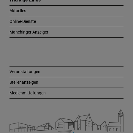
h
Aktuelles
t
i
Online-Dienste
g
e
Manchinger Anzeiger
L
i
n
k
s
Veranstaltungen
Stellenanzeigen
Medienmitteilungen