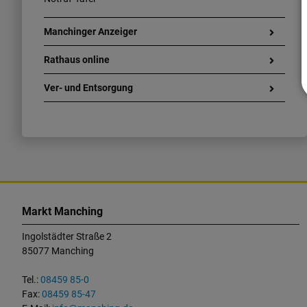
Manchinger Anzeiger
Rathaus online
Ver- und Entsorgung
K
o
Markt Manching
n
Ingolstädter Straße 2
t
85077 Manching
a
k
Tel.:
08459 85-0
t
Fax:
08459 85-47
u