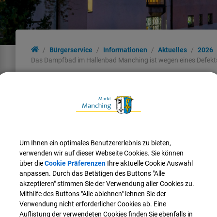
Bürgerservice
Informationen
Aktuelles
2026
Das Dampfbad im Hallenbad Manching ist wegen eines Defekt
Das Dampfbad im Hallenbad M
Defekts vorübergehend nicht 
Wir informieren Sie, sobald die Störung behoben wurde
Um Ihnen ein optimales Benutzererlebnis zu bieten,
Wir bitten um Verständnis.
verwenden wir auf dieser Webseite Cookies. Sie können
über die
Cookie Präferenzen
Ihre aktuelle Cookie Auswahl
anpassen. Durch das Betätigen des Buttons "Alle
Stand: 03.03.2026 16:25 Uhr
akzeptieren" stimmen Sie der Verwendung aller Cookies zu.
Mithilfe des Buttons "Alle ablehnen" lehnen Sie der
Verwendung nicht erforderlicher Cookies ab. Eine
Auflistung der verwendeten Cookies finden Sie ebenfalls in