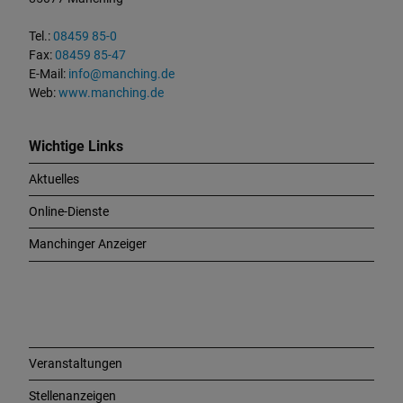
k
t
Tel.:
08459 85-0
u
Fax:
08459 85-47
n
E-Mail:
info@manching.de
d
Web:
www.manching.de
W
i
c
Wichtige Links
h
Aktuelles
t
i
Online-Dienste
g
e
Manchinger Anzeiger
L
i
n
k
s
Veranstaltungen
Stellenanzeigen