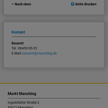
Nach oben
Seite drucken
Kontakt
Bauamt
Tel.: 08459 85-35
E-Mail:
bauamt@manching.de
K
o
Markt Manching
n
t
Ingolstädter Straße 2
a
85077 Manching