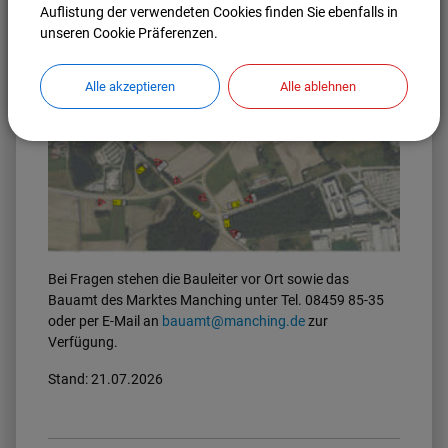
Auflistung der verwendeten Cookies finden Sie ebenfalls in
unseren Cookie Präferenzen.
Alle akzeptieren
Alle ablehnen
Bei Fragen stehen die Bauleiter vor Ort sowie das
Bauamt des Marktes Manching unter Tel. 08459 85-35
oder per E-Mail an
bauamt@manching.de
zur
Verfügung.
Stand: 21.07.2026