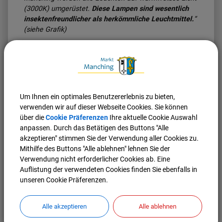
(3000K) umgerüstet.
Diese Lampen sind wesentlich
insektenfreundlicher als herkömmliche Leuchtmittel.
“
(siehe Grafik)
Um Ihnen ein optimales Benutzererlebnis zu bieten,
verwenden wir auf dieser Webseite Cookies. Sie können
über die
Cookie Präferenzen
Ihre aktuelle Cookie Auswahl
anpassen. Durch das Betätigen des Buttons "Alle
akzeptieren" stimmen Sie der Verwendung aller Cookies zu.
Mithilfe des Buttons "Alle ablehnen" lehnen Sie der
Studie von Professor Dr. Gerhard Eisenbeis zur
Verwendung nicht erforderlicher Cookies ab. Eine
Insektenverträglichkeit von LEDs im Vergleich zu
Auflistung der verwendeten Cookies finden Sie ebenfalls in
herkömmlichen Lichtquellen:
unseren Cookie Präferenzen.
Untersucht wurde das Anflugverhalten von Insekten bei
fünf unterschiedlichen Lichtquellen. Im
Untersuchungszeitraum (Sommer 2011) in Frankfurt
Alle akzeptieren
Alle ablehnen
am Main wurden die getesteten Lichtquellen mit