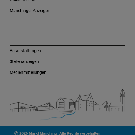
g
e
Manchinger Anzeiger
L
i
n
k
s
Veranstaltungen
Stellenanzeigen
Medienmitteilungen
2026 Markt Manching | Alle Rechte vorbehalten