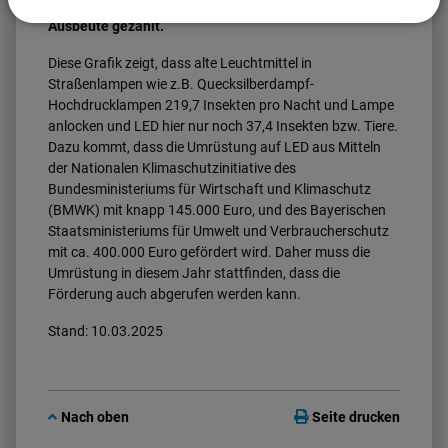
Insektenfanggefäßen versehen und täglich die
Ausbeute gezählt.
Diese Grafik zeigt, dass alte Leuchtmittel in
Straßenlampen wie z.B. Quecksilberdampf-
Hochdrucklampen 219,7 Insekten pro Nacht und Lampe
anlocken und LED hier nur noch 37,4 Insekten bzw. Tiere.
Dazu kommt, dass die Umrüstung auf LED aus Mitteln
der Nationalen Klimaschutzinitiative des
Bundesministeriums für Wirtschaft und Klimaschutz
(BMWK) mit knapp 145.000 Euro, und des Bayerischen
Staatsministeriums für Umwelt und Verbraucherschutz
mit ca. 400.000 Euro gefördert wird. Daher muss die
Umrüstung in diesem Jahr stattfinden, dass die
Förderung auch abgerufen werden kann.
Stand: 10.03.2025
Nach oben
Seite drucken