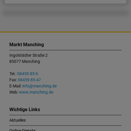
K
o
Markt Manching
n
t
Ingolstädter Straße 2
a
85077 Manching
k
t
Tel.:
08459 85-0
u
Fax:
08459 85-47
n
E-Mail:
info@manching.de
d
Web:
www.manching.de
W
i
c
Wichtige Links
h
Aktuelles
t
i
Online-Dienste