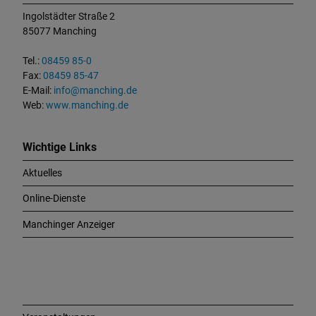
t
Ingolstädter Straße 2
a
85077 Manching
k
t
Tel.:
08459 85-0
u
Fax:
08459 85-47
n
E-Mail:
info@manching.de
d
Web:
www.manching.de
W
i
c
Wichtige Links
h
Aktuelles
t
i
Online-Dienste
g
e
Manchinger Anzeiger
L
i
n
k
s