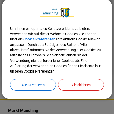
unter Abwägung aller Gesichtspunkte auf das unbedingt
notwendige Maß von 21 Metern (sog. Regelquerschnitt
21) beschränkt werden.
Ferner sei ein umfassender Lärmschutz für alle
betroffenen Anlieger unabdingbar.
Um Ihnen ein optimales Benutzererlebnis zu bieten,
verwenden wir auf dieser Webseite Cookies. Sie können
Auf diese Position einigten sich die drei
über die
Cookie Präferenzen
Ihre aktuelle Cookie Auswahl
Kommunalpolitiker nach mehreren Besprechungen.
anpassen. Durch das Betätigen des Buttons "Alle
akzeptieren" stimmen Sie der Verwendung aller Cookies zu.
Mithilfe des Buttons "Alle ablehnen" lehnen Sie der
Verwendung nicht erforderlicher Cookies ab. Eine
Nach oben
Seite drucken
Auflistung der verwendeten Cookies finden Sie ebenfalls in
unseren Cookie Präferenzen.
Alle akzeptieren
Alle ablehnen
K
o
Markt Manching
n