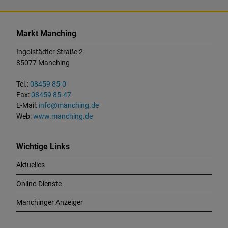
K
o
Markt Manching
n
t
Ingolstädter Straße 2
a
85077 Manching
k
t
Tel.:
08459 85-0
u
Fax:
08459 85-47
n
E-Mail:
info@manching.de
d
Web:
www.manching.de
W
i
c
Wichtige Links
h
Aktuelles
t
i
Online-Dienste
g
e
Manchinger Anzeiger
L
i