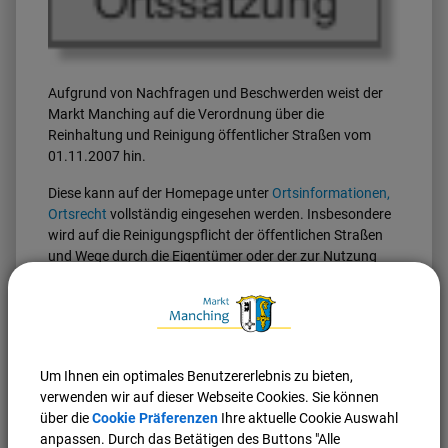
Aufgrund von Nachfragen und Beschwerden weist der
Markt Manching auf die Verordnung über die
Reinhaltung und Reinigung öffentlicher Straßen vom
01.11.2007 hin.
Diese kann auf der Homepage unter
Ortsinformationen,
Ortsrecht
vollständig eingesehen werden. Insbesondere
wird auf die Reinigungspflicht der öffentlichen Straßen
und Wege durch die Eigentümer oder der zur Nutzung
dinglich Berechtigten (Wohnungsmieter) nach § 4 der
Verordnung hingewiesen. Nach § 5 ist die
Reinigungsfläche (§ 6) bei Bedarf, mindestens jedoch
wöchentlich einmal zu kehren. Der Kehricht und
sonstiger Unrat sind selbst zu entsorgen. Die
Um Ihnen ein optimales Benutzererlebnis zu bieten,
Abflussrinnen sind von Gras und Unkraut zu befreien.
verwenden wir auf dieser Webseite Cookies. Sie können
Besonders wird darauf aufmerksam gemacht, dass die
über die
Cookie Präferenzen
Ihre aktuelle Cookie Auswahl
Kanaleinlaufschächte (Gullys) von Ablagerungen
anpassen. Durch das Betätigen des Buttons "Alle
freizumachen sind. Diese Arbeiten sind im Hinblick auf