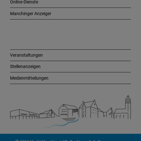
Online-Dienste
g
e
Manchinger Anzeiger
L
i
n
k
s
Veranstaltungen
Stellenanzeigen
Medienmitteilungen