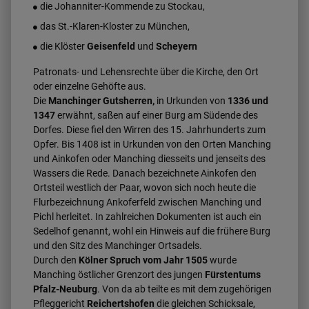
die Johanniter-Kommende zu Stockau,
das St.-Klaren-Kloster zu München,
die Klöster
Geisenfeld
und
Scheyern
Patronats- und Lehensrechte über die Kirche, den Ort
oder einzelne Gehöfte aus.
Die
Manchinger Gutsherren,
in Urkunden von
1336 und
1347
erwähnt, saßen auf einer Burg am Südende des
Dorfes. Diese fiel den Wirren des 15. Jahrhunderts zum
Opfer. Bis 1408 ist in Urkunden von den Orten Manching
und Ainkofen oder Manching diesseits und jenseits des
Wassers die Rede. Danach bezeichnete Ainkofen den
Ortsteil westlich der Paar, wovon sich noch heute die
Flurbezeichnung Ankoferfeld zwischen Manching und
Pichl herleitet. In zahlreichen Dokumenten ist auch ein
Sedelhof genannt, wohl ein Hinweis auf die frühere Burg
und den Sitz des Manchinger Ortsadels.
Durch den
Kölner Spruch vom Jahr 1505
wurde
Manching östlicher Grenzort des jungen
Fürstentums
Pfalz-Neuburg
. Von da ab teilte es mit dem zugehörigen
Pfleggericht
Reichertshofen
die gleichen Schicksale,