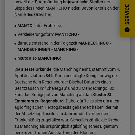
unweit der Paarmündung
bajuwarische Siedler
der
SERVICE
Sippe des Freien MANTICHO nieder. Davon leitet sich der
Name des Ortes her:
MANTO
= der Fröhliche;
Verkleinerungsform
MANTICHO
-
daraus entstand in der Folgezeit
MANDECHINGO -
MANDECHINGEN - MÄNCHING
-
heute also
MANCHING
:
Die
älteste Urkunde
, die Manching nennt, stammt vom 4.
April des
Jahres 844
. Darin bestätigte König Ludwig der
Deutsche dem Regensburger Bischof Baturich einen
Besitztausch im "Chelesgau" und zu Mandechingo. So
kam das Königsgut von Manching an das
Kloster St.
Emmeram zu Regensburg
. Dabei dürfte es sich um alten
agilolfingischen Herzogsbesitz gehandelt haben, der mit
der Absetzung Tassilos im Jahrhundert vorher dem
Frankenkönig zugefallen war. Sicherlich zählte die Kirche
zu Manching als ursprünglich agilolfingisches Eigentum
bereits zur frühen Ausstattung des Klosters