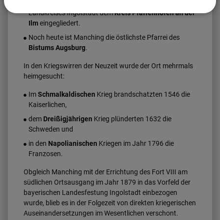
Manching gleich dem Südteil des aufgelösten
Landkreises Ingolstadt dem
Kreis Pfaffenhofen an der
Ilm
eingegliedert.
Noch heute ist Manching die östlichste Pfarrei des
Bistums Augsburg
.
In den Kriegswirren der Neuzeit wurde der Ort mehrmals
heimgesucht:
Im
Schmalkaldischen
Krieg brandschatzten 1546 die
Kaiserlichen,
dem
Dreißigjährigen
Krieg plünderten 1632 die
Schweden und
in den
Napolianischen
Kriegen im Jahr 1796 die
Franzosen.
Obgleich Manching mit der Errichtung des Fort VIII am
südlichen Ortsausgang im Jahr 1879 in das Vorfeld der
bayerischen Landesfestung Ingolstadt einbezogen
wurde, blieb es in der Folgezeit von direkten kriegerischen
Auseinandersetzungen im Wesentlichen verschont.