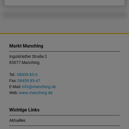
K
o
Markt Manching
n
t
Ingolstädter Straße 2
a
85077 Manching
k
t
Tel.:
08459 85-0
u
Fax:
08459 85-47
n
E-Mail:
info@manching.de
d
Web:
www.manching.de
W
i
c
Wichtige Links
h
Aktuelles
t
i