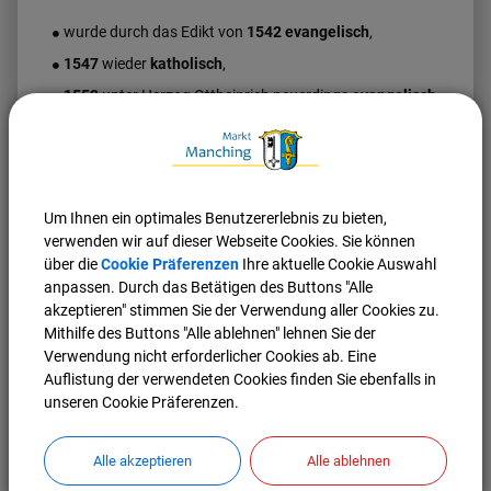
wurde durch das Edikt von
1542 evangelisch
,
1547
wieder
katholisch
,
1552
unter Herzog Ottheinrich neuerdings
evangelisch
und
kehrte
1617
unter Herzog Wolfgang Wilhelm schließlich
zum
katholischen
Glauben zurück.
Wenn auch das Fürstentum Pfalz-Neuburg im
Jahr 1777
Um Ihnen ein optimales Benutzererlebnis zu bieten,
durch Erbschaft wieder an Bayern
fiel, wurde es
verwenden wir auf dieser Webseite Cookies. Sie können
dennoch bis 1808 weiterhin selbständig verwaltet.
über die
Cookie Präferenzen
Ihre aktuelle Cookie Auswahl
Danach gehörte Manching nach kurzer Zugehörigkeit
anpassen. Durch das Betätigen des Buttons "Alle
akzeptieren" stimmen Sie der Verwendung aller Cookies zu.
zum
Altmühlkreis
(1808) und
Mithilfe des Buttons "Alle ablehnen" lehnen Sie der
zum
Oberdonaukreis
(1810)
Verwendung nicht erforderlicher Cookies ab. Eine
Auflistung der verwendeten Cookies finden Sie ebenfalls in
von 1817 bis 1878 zum Landgericht
Schwaben-
unseren Cookie Präferenzen.
Neuburg
und schließlich bis 1972 zum
Landkreis Ingolstadt
.
Alle akzeptieren
Alle ablehnen
Bei der Gebietsreform des Jahres 1972 wurde