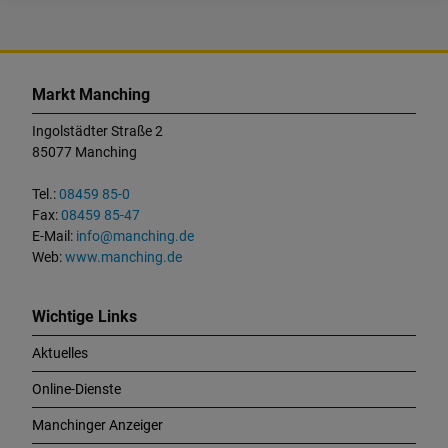
K
o
Markt Manching
n
t
Ingolstädter Straße 2
a
85077 Manching
k
t
Tel.:
08459 85-0
u
Fax:
08459 85-47
n
E-Mail:
info@manching.de
d
Web:
www.manching.de
W
i
c
Wichtige Links
h
Aktuelles
t
i
Online-Dienste
g
e
Manchinger Anzeiger
L