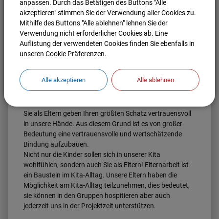
anpassen. Durch das Betätigen des Buttons "Alle
akzeptieren" stimmen Sie der Verwendung aller Cookies zu.
Mithilfe des Buttons "Alle ablehnen" lehnen Sie der
Verwendung nicht erforderlicher Cookies ab. Eine
Auflistung der verwendeten Cookies finden Sie ebenfalls in
unseren Cookie Präferenzen.
Alle akzeptieren
Alle ablehnen
Elternarbeit
Sie als Eltern geben Ihren größten Schatz vertrauensvoll
in unsere Hände. Aus diesem Grund ist es von großer
Bedeutung eine vertrauensvolle und wertschätzende
Bindung aufzubauen.
Nicht nur die Kinder sollen sich in unserer Kita
wohlfühlen, sondern auch Sie als Eltern! Elternarbeit ist
ein Baustein im Kita-Alltag. Unsere Eltern haben die
Möglichkeit am Kita-Alltag teilzunehmen, dies bedeutet,
sie können in den Gruppen hospitieren aber auch
jederzeit uns in der Projektzeit unterstützen.