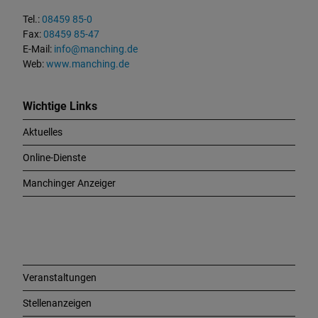
k
t
Tel.:
08459 85-0
u
Fax:
08459 85-47
n
E-Mail:
info@manching.de
d
Web:
www.manching.de
W
i
c
Wichtige Links
h
Aktuelles
t
i
Online-Dienste
g
e
Manchinger Anzeiger
L
i
n
k
s
Veranstaltungen
Stellenanzeigen