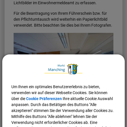
Lichtbilder im Einwohnermeldeamt zu erfassen.
Für die Beantragung von Ihrem Führerschein bzw. für
den Pflichtumtausch wird weiterhin ein Papierlichtbild
verwendet. Bitte beachten Sie dies bei Ihrem Fotografen.
Markt Manching (FoM)
Um Ihnen ein optimales Benutzererlebnis zu bieten,
verwenden wir auf dieser Webseite Cookies. Sie können
über die
Cookie Präferenzen
Ihre aktuelle Cookie Auswahl
anpassen. Durch das Betätigen des Buttons "Alle
akzeptieren" stimmen Sie der Verwendung aller Cookies zu.
Aufgrund der neuen Vorgaben, ist auch das
Mithilfe des Buttons "Alle ablehnen" lehnen Sie der
Einwohnermeldeamt im Rathaus entsprechend
Verwendung nicht erforderlicher Cookies ab. Eine