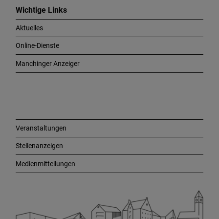
c
Wichtige Links
h
Aktuelles
t
i
Online-Dienste
g
e
Manchinger Anzeiger
L
i
n
k
s
Veranstaltungen
Stellenanzeigen
Medienmitteilungen