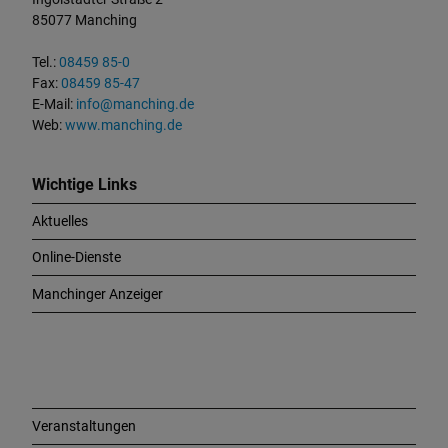
a
85077 Manching
k
t
Tel.:
08459 85-0
u
Fax:
08459 85-47
n
E-Mail:
info@manching.de
d
Web:
www.manching.de
W
i
c
Wichtige Links
h
Aktuelles
t
i
Online-Dienste
g
e
Manchinger Anzeiger
L
i
n
k
s
Veranstaltungen