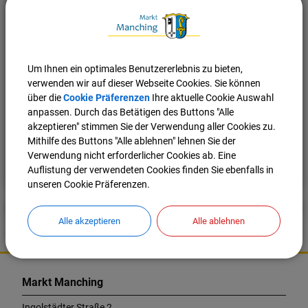
Cookies Anpassen
Um Ihnen ein optimales Benutzererlebnis zu bieten,
verwenden wir auf dieser Webseite Cookies. Sie können
über die
Cookie Präferenzen
Ihre aktuelle Cookie Auswahl
anpassen. Durch das Betätigen des Buttons "Alle
akzeptieren" stimmen Sie der Verwendung aller Cookies zu.
Mithilfe des Buttons "Alle ablehnen" lehnen Sie der
Verwendung nicht erforderlicher Cookies ab. Eine
Nach oben
Seite drucken
Auflistung der verwendeten Cookies finden Sie ebenfalls in
unseren Cookie Präferenzen.
Alle akzeptieren
Alle ablehnen
K
o
Markt Manching
n
t
Ingolstädter Straße 2