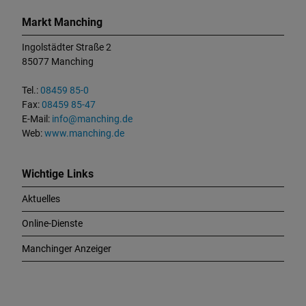
K
o
Markt Manching
n
t
Ingolstädter Straße 2
a
85077 Manching
k
t
Tel.:
08459 85-0
u
Fax:
08459 85-47
n
E-Mail:
info@manching.de
d
Web:
www.manching.de
W
i
c
Wichtige Links
h
Aktuelles
t
i
Online-Dienste
g
e
Manchinger Anzeiger
L
i
n
k