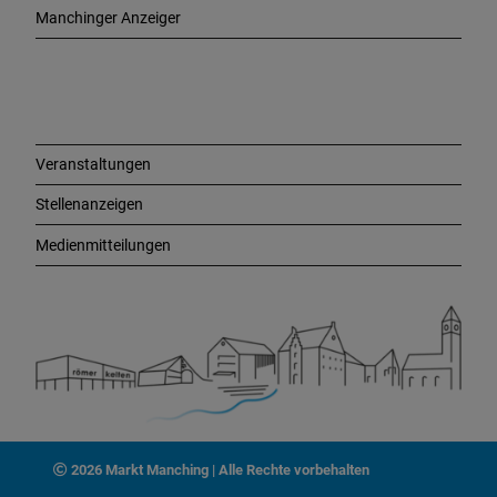
e
Manchinger Anzeiger
L
i
n
k
s
Veranstaltungen
Stellenanzeigen
Medienmitteilungen
2026 Markt Manching | Alle Rechte vorbehalten