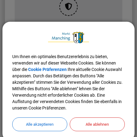
OpenStreetMap wird
derzeit nicht angezeigt
Bitte aktivieren Sie "OpenStreetMap" in Ihren
Cookie Einstellungen.
Um Ihnen ein optimales Benutzererlebnis zu bieten,
Cookies Anpassen
verwenden wir auf dieser Webseite Cookies. Sie können
über die
Cookie Präferenzen
Ihre aktuelle Cookie Auswahl
anpassen. Durch das Betätigen des Buttons "Alle
akzeptieren" stimmen Sie der Verwendung aller Cookies zu.
Mithilfe des Buttons "Alle ablehnen" lehnen Sie der
Verwendung nicht erforderlicher Cookies ab. Eine
Auflistung der verwendeten Cookies finden Sie ebenfalls in
unseren Cookie Präferenzen.
Nach oben
Seite drucken
Alle akzeptieren
Alle ablehnen