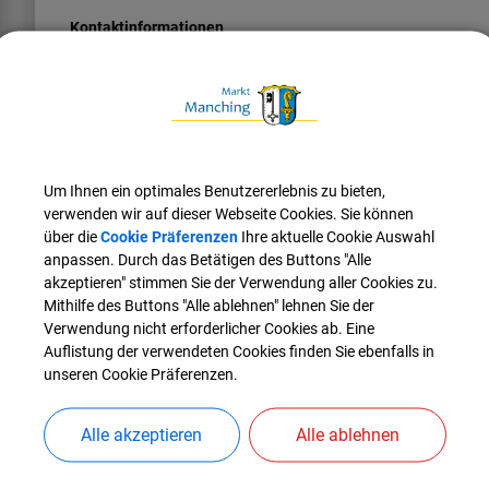
Kontaktinformationen
E-Mail
Mail@Engel-Manching.de
Telefon
084596281
Fax
Um Ihnen ein optimales Benutzererlebnis zu bieten,
084597494
verwenden wir auf dieser Webseite Cookies. Sie können
über die
Cookie Präferenzen
Ihre aktuelle Cookie Auswahl
Website
anpassen. Durch das Betätigen des Buttons "Alle
www.engel-manching.de
akzeptieren" stimmen Sie der Verwendung aller Cookies zu.
Mithilfe des Buttons "Alle ablehnen" lehnen Sie der
Verwendung nicht erforderlicher Cookies ab. Eine
Auflistung der verwendeten Cookies finden Sie ebenfalls in
unseren Cookie Präferenzen.
Alle akzeptieren
Alle ablehnen