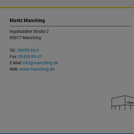
K
o
Markt Manching
n
Ingolstädter Straße 2
t
85077 Manching
a
k
Tel.:
08459 85-0
t
Fax:
08459 85-47
u
E-Mail:
info@manching.de
n
Web:
www.manching.de
d
W
i
c
h
t
i
g
e