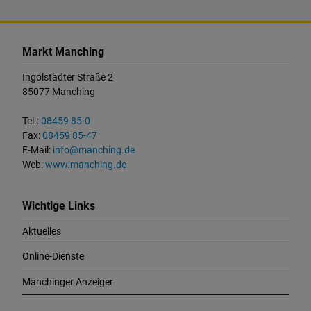
K
o
Markt Manching
n
t
Ingolstädter Straße 2
a
85077 Manching
k
t
Tel.:
08459 85-0
u
Fax:
08459 85-47
n
E-Mail:
info@manching.de
d
Web:
www.manching.de
W
i
c
Wichtige Links
h
Aktuelles
t
i
Online-Dienste
g
e
Manchinger Anzeiger
L
i